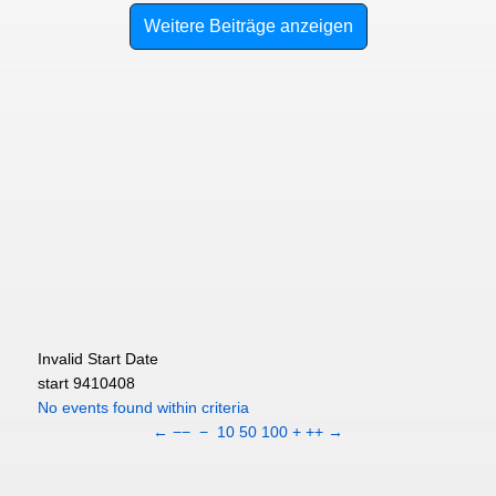
Weitere Beiträge anzeigen
Invalid Start Date
start 9410408
No events found within criteria
←
−−
−
10
50
100
+
++
→