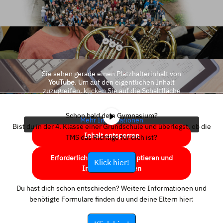
Sie sehen gerade einen Platzhalterinhalt von
YouTube
. Um auf den eigentlichen Inhalt
zuzugreifen, klicken Sie auf die Schaltfläche
unten. Bitte beachten Sie, dass dabei Daten an
Drittanbieter weitergegeben werden.
Schon bald dein Gymnasium?
Mehr Informationen
Bist du in der 4. Klasse einer Grundschule und überlegst, ob die
Inhalt entsperren
TMS das Richtige für dich ist?
Erforderlichen Service akzeptieren und
Klick hier!
Inhalte entsperren
Du hast dich schon entschieden? Weitere Informationen und
benötigte Formulare finden du und deine Eltern hier: