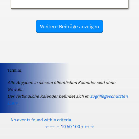
Weitere Beiträge anzeigen
Termine
Alle Angaben in diesem öffentlichen Kalender sind ohne
Gewähr.
Der verbindliche Kalender befindet sich im
zugriffsgeschützten
IServ
.
No events found within criteria
←
−−
−
10
50
100
+
++
→