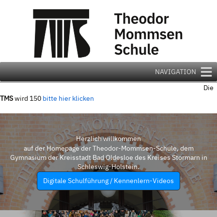
Zum
Inhalt
springen
NAVIGATION
Die
TMS
wird 150
bitte hier klicken
Herzlich willkommen
auf der Homepage der Theodor-Mommsen-Schule, dem
Gymnasium der Kreisstadt Bad Oldesloe des Kreises Stormarn in
Schleswig-Holstein.
Digitale Schulführung / Kennenlern-Videos