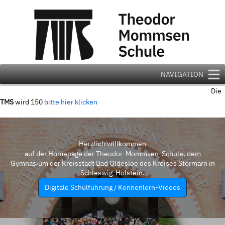
Zum
Inhalt
springen
NAVIGATION
Die
TMS
wird 150
bitte hier klicken
Herzlich willkommen
auf der Homepage der Theodor-Mommsen-Schule, dem
Gymnasium der Kreisstadt Bad Oldesloe des Kreises Stormarn in
Schleswig-Holstein.
Digitale Schulführung / Kennenlern-Videos