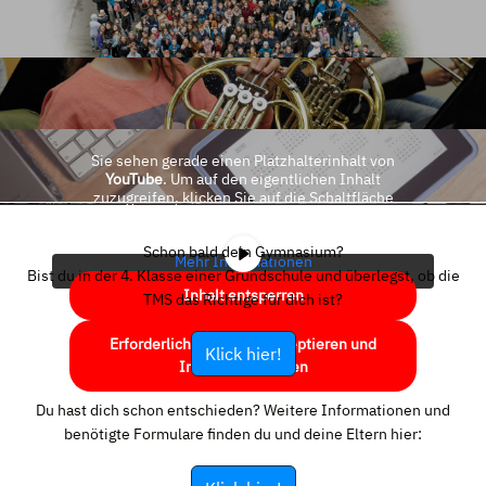
Sie sehen gerade einen Platzhalterinhalt von
YouTube
. Um auf den eigentlichen Inhalt
zuzugreifen, klicken Sie auf die Schaltfläche
unten. Bitte beachten Sie, dass dabei Daten an
Drittanbieter weitergegeben werden.
Schon bald dein Gymnasium?
Mehr Informationen
Bist du in der 4. Klasse einer Grundschule und überlegst, ob die
Inhalt entsperren
TMS das Richtige für dich ist?
Erforderlichen Service akzeptieren und
Klick hier!
Inhalte entsperren
Du hast dich schon entschieden? Weitere Informationen und
benötigte Formulare finden du und deine Eltern hier: