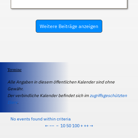
Weitere Beiträge anzeigen
Termine
Alle Angaben in diesem öffentlichen Kalender sind ohne
Gewähr.
Der verbindliche Kalender befindet sich im
zugriffsgeschützten
IServ
.
No events found within criteria
←
−−
−
10
50
100
+
++
→