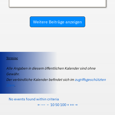
Weitere Beiträge anzeigen
Termine
Alle Angaben in diesem öffentlichen Kalender sind ohne
Gewähr.
Der verbindliche Kalender befindet sich im
zugriffsgeschützten
IServ
.
No events found within criteria
←
−−
−
10
50
100
+
++
→