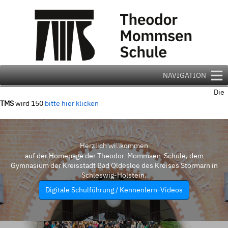
Zum
Inhalt
springen
NAVIGATION
Die
TMS
wird 150
bitte hier klicken
Herzlich willkommen
auf der Homepage der Theodor-Mommsen-Schule, dem
Gymnasium der Kreisstadt Bad Oldesloe des Kreises Stormarn in
Schleswig-Holstein.
Digitale Schulführung / Kennenlern-Videos