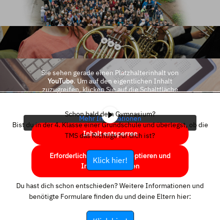
Sie sehen gerade einen Platzhalterinhalt von
YouTube
. Um auf den eigentlichen Inhalt
zuzugreifen, klicken Sie auf die Schaltfläche
unten. Bitte beachten Sie, dass dabei Daten an
Drittanbieter weitergegeben werden.
Schon bald dein Gymnasium?
Mehr Informationen
Bist du in der 4. Klasse einer Grundschule und überlegst, ob die
Inhalt entsperren
TMS das Richtige für dich ist?
Erforderlichen Service akzeptieren und
Klick hier!
Inhalte entsperren
Du hast dich schon entschieden? Weitere Informationen und
benötigte Formulare finden du und deine Eltern hier: