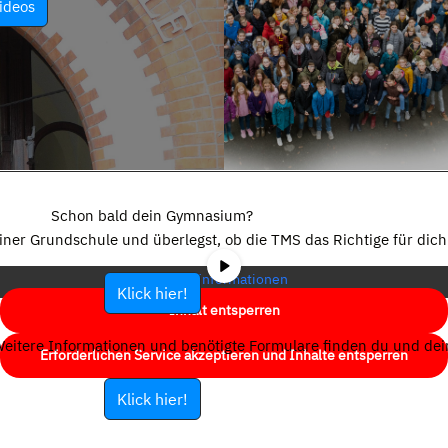
ideos
Sie sehen gerade einen Platzhalterinhalt von
YouTube
. Um auf den
eigentlichen Inhalt zuzugreifen, klicken Sie auf die Schaltfläche unten.
Schon bald dein Gymnasium?
Bitte beachten Sie, dass dabei Daten an Drittanbieter weitergegeben
einer Grundschule und überlegst, ob die TMS das Richtige für dich 
werden.
Mehr Informationen
Klick hier!
Inhalt entsperren
eitere Informationen und benötigte Formulare finden du und dein
Erforderlichen Service akzeptieren und Inhalte entsperren
Klick hier!