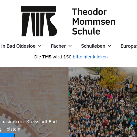
in Bad Oldesloe
Fächer
Schulleben
Europa
e
TMS
wird 150
bitte hier klicken
nasium der Kreisstadt Bad
g-Holstein.