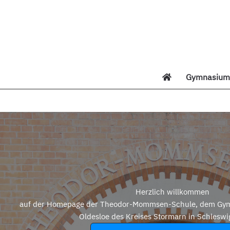
Zum
Inhalt
springen
Gymnasium 
Di
Herzlich willkommen
auf der Homepage der Theodor-Mommsen-Schule, dem Gym
Oldesloe des Kreises Stormarn in Schleswi