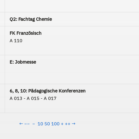
Q2: Fachtag Chemie
FK Französisch
A 110
E: Jobmesse
6, 8, 10: Pädagogische Konferenzen
A 013 - A 015 - A 017
←
−−
−
10
50
100
+
++
→