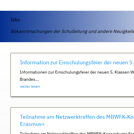
Infos
Bekanntmachungen der Schulleitung und andere Neuigkei
Information zur Einschulungsfeier der neuen 5
Informationen zur Einschulungsfeier der neuen 5. Klassen 
Brandes...
weiter lesen
Teilnahme am Netzwerktreffen des MBWFK-Ko
Erasmus+
Teilnahme am Netzwerktreffen des MBWFK-Konsortiums Er