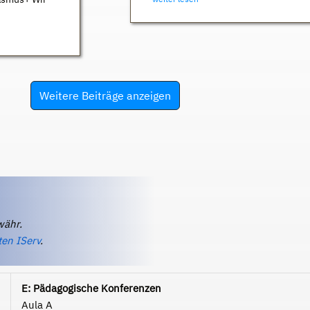
Weitere Beiträge anzeigen
währ.
ten IServ
.
E: Pädagogische Konferenzen
Aula A