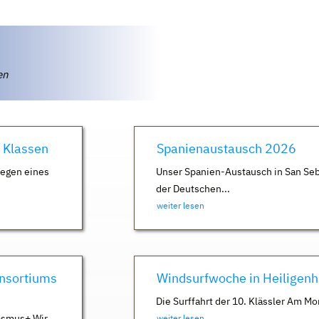
ten
. Klassen
Spanienaustausch 2026
Wegen eines
Unser Spanien-Austausch in San Seb
der Deutschen...
weiter lesen
nsortiums
Windsurfwoche in Heiligen
Die Surffahrt der 10. Klässler Am Mo
asmus+ Wir
weiter lesen