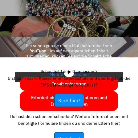
Sie sehen gerade einen Platzhalterinhalt von
YouTube
. Um auf den eigentlichen Inhalt
zuzugreifen, klicken Sie auf die Schaltfläche
unten. Bitte beachten Sie, dass dabei Daten an
Drittanbieter weitergegeben werden.
Schon bald dein Gymnasium?
Mehr Informationen
Bist du in der 4. Klasse einer Grundschule und überlegst, ob die
Inhalt entsperren
TMS das Richtige für dich ist?
Erforderlichen Service akzeptieren und
Klick hier!
Inhalte entsperren
Du hast dich schon entschieden? Weitere Informationen und
benötigte Formulare finden du und deine Eltern hier: