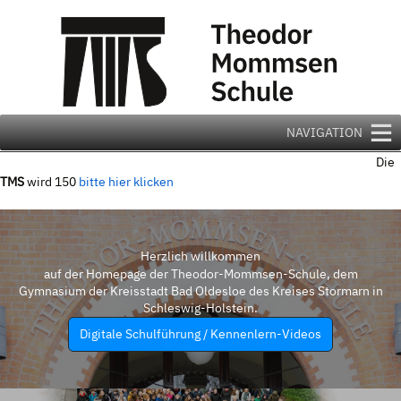
Zum
Inhalt
springen
NAVIGATION
Die
TMS
wird 150
bitte hier klicken
Herzlich willkommen
auf der Homepage der Theodor-Mommsen-Schule, dem
Gymnasium der Kreisstadt Bad Oldesloe des Kreises Stormarn in
Schleswig-Holstein.
Digitale Schulführung / Kennenlern-Videos