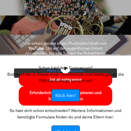
Sie sehen gerade einen Platzhalterinhalt von
YouTube
. Um auf den eigentlichen Inhalt
zuzugreifen, klicken Sie auf die Schaltfläche
unten. Bitte beachten Sie, dass dabei Daten an
Drittanbieter weitergegeben werden.
Schon bald dein Gymnasium?
Mehr Informationen
Bist du in der 4. Klasse einer Grundschule und überlegst, ob die
Inhalt entsperren
TMS das Richtige für dich ist?
Erforderlichen Service akzeptieren und
Klick hier!
Inhalte entsperren
Du hast dich schon entschieden? Weitere Informationen und
benötigte Formulare finden du und deine Eltern hier: