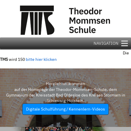
Zum
Inhalt
springen
NAVIGATION
Die
TMS
wird 150
bitte hier klicken
Herzlich willkommen
auf der Homepage der Theodor-Mommsen-Schule, dem
Gymnasium der Kreisstadt Bad Oldesloe des Kreises Stormarn in
Schleswig-Holstein.
Digitale Schulführung / Kennenlern-Videos