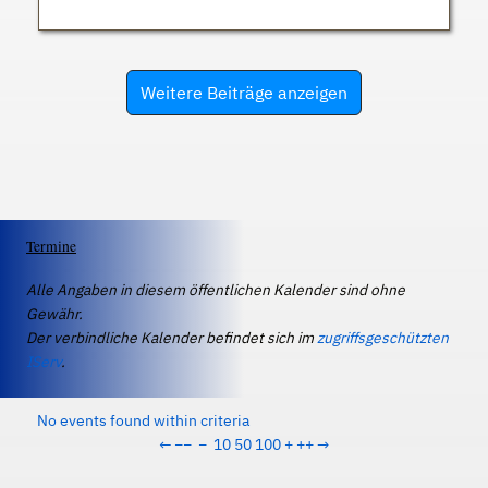
Weitere Beiträge anzeigen
Termine
Alle Angaben in diesem öffentlichen Kalender sind ohne
Gewähr.
Der verbindliche Kalender befindet sich im
zugriffsgeschützten
IServ
.
No events found within criteria
←
−−
−
10
50
100
+
++
→