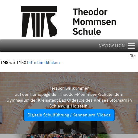
Zum
Inhalt
springen
NAVIGATION
Die
TMS
wird 150
bitte hier klicken
Herzlich willkommen
auf der Homepage der Theodor-Mommsen-Schule, dem
Gymnasium der Kreisstadt Bad Oldesloe des Kreises Stormarn in
Schleswig-Holstein.
Digitale Schulführung / Kennenlern-Videos