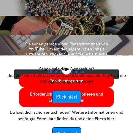
Sie sehen gerade einen Platzhalterinhalt von
YouTube
. Um auf den eigentlichen Inhalt
zuzugreifen, klicken Sie auf die Schaltfläche
unten. Bitte beachten Sie, dass dabei Daten an
Drittanbieter weitergegeben werden.
Schon bald dein Gymnasium?
Mehr Informationen
Bist du in der 4. Klasse einer Grundschule und überlegst, ob die
Inhalt entsperren
TMS das Richtige für dich ist?
Erforderlichen Service akzeptieren und
Klick hier!
Inhalte entsperren
Du hast dich schon entschieden? Weitere Informationen und
benötigte Formulare finden du und deine Eltern hier: