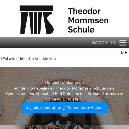
Zum
Inhalt
springen
NAVIGATION
Die
TMS
wird 150
bitte hier klicken
Herzlich willkommen
auf der Homepage der Theodor-Mommsen-Schule, dem
Gymnasium der Kreisstadt Bad Oldesloe des Kreises Stormarn in
Schleswig-Holstein.
Digitale Schulführung / Kennenlern-Videos