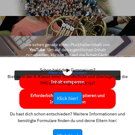
Sie sehen gerade einen Platzhalterinhalt von
YouTube
. Um auf den eigentlichen Inhalt
zuzugreifen, klicken Sie auf die Schaltfläche
unten. Bitte beachten Sie, dass dabei Daten an
Drittanbieter weitergegeben werden.
Schon bald dein Gymnasium?
Mehr Informationen
Bist du in der 4. Klasse einer Grundschule und überlegst, ob die
Inhalt entsperren
TMS das Richtige für dich ist?
Erforderlichen Service akzeptieren und
Klick hier!
Inhalte entsperren
Du hast dich schon entschieden? Weitere Informationen und
benötigte Formulare finden du und deine Eltern hier: