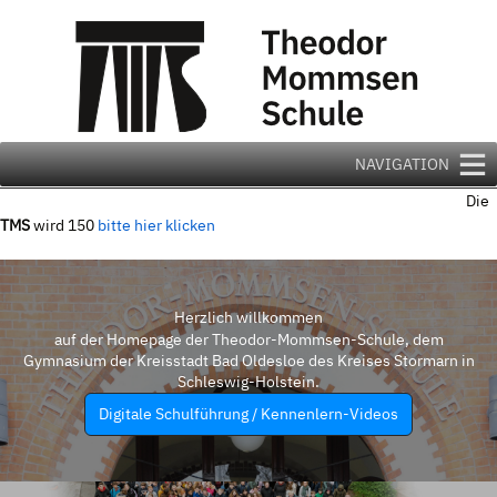
Zum
Inhalt
springen
NAVIGATION
Die
TMS
wird 150
bitte hier klicken
Herzlich willkommen
auf der Homepage der Theodor-Mommsen-Schule, dem
Gymnasium der Kreisstadt Bad Oldesloe des Kreises Stormarn in
Schleswig-Holstein.
Digitale Schulführung / Kennenlern-Videos