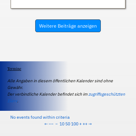
Weitere Beiträge anzeigen
Termine
Alle Angaben in diesem öffentlichen Kalender sind ohne
Gewähr.
Der verbindliche Kalender befindet sich im
zugriffsgeschützten
IServ
.
No events found within criteria
←
−−
−
10
50
100
+
++
→