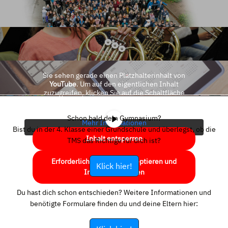
Sie sehen gerade einen Platzhalterinhalt von
YouTube
. Um auf den eigentlichen Inhalt
zuzugreifen, klicken Sie auf die Schaltfläche
unten. Bitte beachten Sie, dass dabei Daten an
Drittanbieter weitergegeben werden.
Schon bald dein Gymnasium?
Mehr Informationen
Bist du in der 4. Klasse einer Grundschule und überlegst, ob die
Inhalt entsperren
TMS das Richtige für dich ist?
Erforderlichen Service akzeptieren und
Klick hier!
Inhalte entsperren
Du hast dich schon entschieden? Weitere Informationen und
benötigte Formulare finden du und deine Eltern hier: