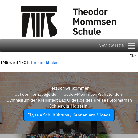
Zum
Inhalt
springen
NAVIGATION
Die
TMS
wird 150
bitte hier klicken
Herzlich willkommen
auf der Homepage der Theodor-Mommsen-Schule, dem
Gymnasium der Kreisstadt Bad Oldesloe des Kreises Stormarn in
Schleswig-Holstein.
Digitale Schulführung / Kennenlern-Videos