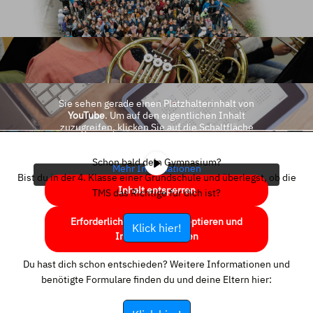
Sie sehen gerade einen Platzhalterinhalt von
YouTube
. Um auf den eigentlichen Inhalt
zuzugreifen, klicken Sie auf die Schaltfläche
unten. Bitte beachten Sie, dass dabei Daten an
Drittanbieter weitergegeben werden.
Schon bald dein Gymnasium?
Mehr Informationen
Bist du in der 4. Klasse einer Grundschule und überlegst, ob die
Inhalt entsperren
TMS das Richtige für dich ist?
Erforderlichen Service akzeptieren und
Klick hier!
Inhalte entsperren
Du hast dich schon entschieden? Weitere Informationen und
benötigte Formulare finden du und deine Eltern hier: