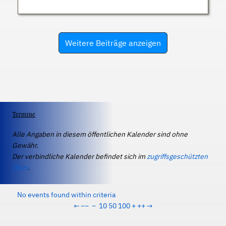
Weitere Beiträge anzeigen
Termine
Alle Angaben in diesem öffentlichen Kalender sind ohne
Gewähr.
Der verbindliche Kalender befindet sich im
zugriffsgeschützten
IServ
.
No events found within criteria
←
−−
−
10
50
100
+
++
→