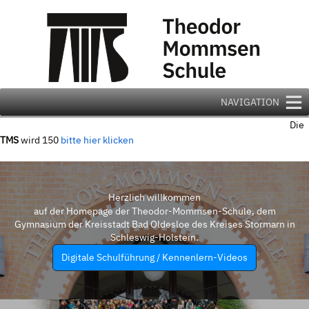
Zum
Inhalt
springen
NAVIGATION
Die
TMS
wird 150
bitte hier klicken
Herzlich willkommen
auf der Homepage der Theodor-Mommsen-Schule, dem
Gymnasium der Kreisstadt Bad Oldesloe des Kreises Stormarn in
Schleswig-Holstein.
Digitale Schulführung / Kennenlern-Videos