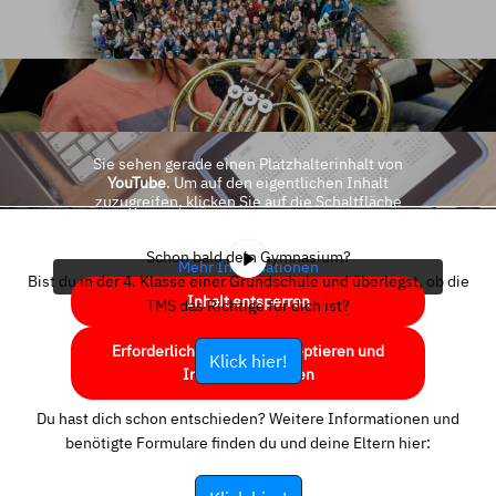
Sie sehen gerade einen Platzhalterinhalt von
YouTube
. Um auf den eigentlichen Inhalt
zuzugreifen, klicken Sie auf die Schaltfläche
unten. Bitte beachten Sie, dass dabei Daten an
Drittanbieter weitergegeben werden.
Schon bald dein Gymnasium?
Mehr Informationen
Bist du in der 4. Klasse einer Grundschule und überlegst, ob die
Inhalt entsperren
TMS das Richtige für dich ist?
Erforderlichen Service akzeptieren und
Klick hier!
Inhalte entsperren
Du hast dich schon entschieden? Weitere Informationen und
benötigte Formulare finden du und deine Eltern hier: