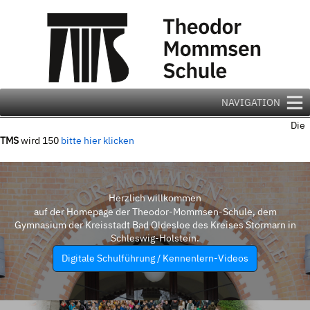
Zum
Inhalt
springen
NAVIGATION
Die
TMS
wird 150
bitte hier klicken
Herzlich willkommen
auf der Homepage der Theodor-Mommsen-Schule, dem
Gymnasium der Kreisstadt Bad Oldesloe des Kreises Stormarn in
Schleswig-Holstein.
Digitale Schulführung / Kennenlern-Videos