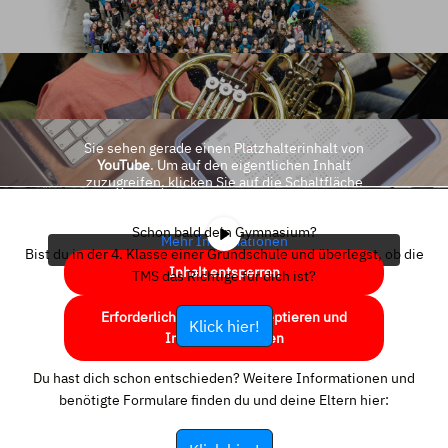
Sie sehen gerade einen Platzhalterinhalt von
YouTube
. Um auf den eigentlichen Inhalt
zuzugreifen, klicken Sie auf die Schaltfläche
unten. Bitte beachten Sie, dass dabei Daten an
Drittanbieter weitergegeben werden.
Schon bald dein Gymnasium?
Mehr Informationen
Bist du in der 4. Klasse einer Grundschule und überlegst, ob die
Inhalt entsperren
TMS das Richtige für dich ist?
Erforderlichen Service akzeptieren und
Klick hier!
Inhalte entsperren
Du hast dich schon entschieden? Weitere Informationen und
benötigte Formulare finden du und deine Eltern hier: