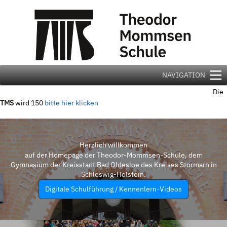
Zum
Inhalt
springen
NAVIGATION
Die
TMS
wird 150
bitte hier klicken
Herzlich willkommen
auf der Homepage der Theodor-Mommsen-Schule, dem
Gymnasium der Kreisstadt Bad Oldesloe des Kreises Stormarn in
Schleswig-Holstein.
Digitale Schulführung / Kennenlern-Videos