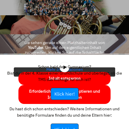
Sie sehen gerade einen Platzhalterinhalt von
YouTube
. Um auf den eigentlichen Inhalt
zuzugreifen, klicken Sie auf die Schaltfläche
unten. Bitte beachten Sie, dass dabei Daten an
Drittanbieter weitergegeben werden.
Schon bald dein Gymnasium?
Mehr Informationen
Bist du in der 4. Klasse einer Grundschule und überlegst, ob die
Inhalt entsperren
TMS das Richtige für dich ist?
Erforderlichen Service akzeptieren und
Klick hier!
Inhalte entsperren
Du hast dich schon entschieden? Weitere Informationen und
benötigte Formulare finden du und deine Eltern hier: