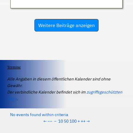
Weitere Beiträge anzeigen
Termine
Alle Angaben in diesem öffentlichen Kalender sind ohne
Gewähr.
Der verbindliche Kalender befindet sich im
zugriffsgeschützten
IServ
.
No events found within criteria
←
−−
−
10
50
100
+
++
→