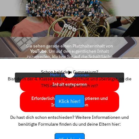
Sie sehen gerade einen Platzhalterinhalt von
YouTube
. Um auf den eigentlichen Inhalt
zuzugreifen, klicken Sie auf die Schaltfläche
unten. Bitte beachten Sie, dass dabei Daten an
Drittanbieter weitergegeben werden.
Schon bald dein Gymnasium?
Mehr Informationen
Bist du in der 4. Klasse einer Grundschule und überlegst, ob die
Inhalt entsperren
TMS das Richtige für dich ist?
Erforderlichen Service akzeptieren und
Klick hier!
Inhalte entsperren
Du hast dich schon entschieden? Weitere Informationen und
benötigte Formulare finden du und deine Eltern hier: