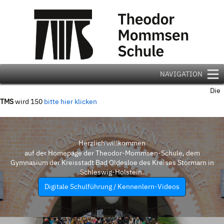
Zum
Inhalt
springen
NAVIGATION
Die
TMS
wird 150
bitte hier klicken
Herzlich willkommen
auf der Homepage der Theodor-Mommsen-Schule, dem
Gymnasium der Kreisstadt Bad Oldesloe des Kreises Stormarn in
Schleswig-Holstein.
Digitale Schulführung / Kennenlern-Videos