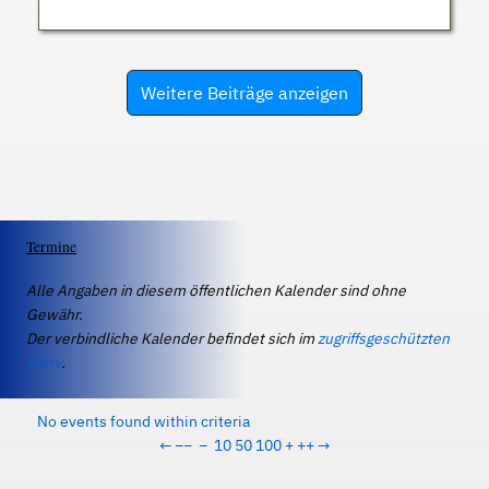
Weitere Beiträge anzeigen
Termine
Alle Angaben in diesem öffentlichen Kalender sind ohne
Gewähr.
Der verbindliche Kalender befindet sich im
zugriffsgeschützten
IServ
.
No events found within criteria
←
−−
−
10
50
100
+
++
→