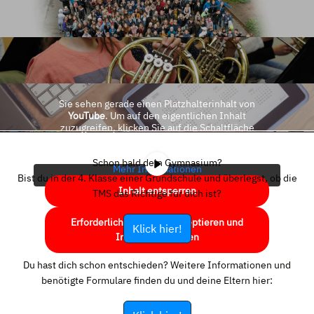
Sie sehen gerade einen Platzhalterinhalt von
YouTube
. Um auf den eigentlichen Inhalt
zuzugreifen, klicken Sie auf die Schaltfläche
unten. Bitte beachten Sie, dass dabei Daten an
Drittanbieter weitergegeben werden.
Schon bald dein Gymnasium?
Mehr Informationen
Bist du in der 4. Klasse einer Grundschule und überlegst, ob die
Inhalt entsperren
TMS das Richtige für dich ist?
Erforderlichen Service akzeptieren und
Klick hier!
Inhalte entsperren
Du hast dich schon entschieden? Weitere Informationen und
benötigte Formulare finden du und deine Eltern hier: