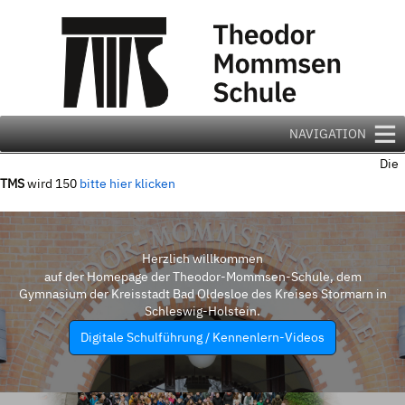
Zum
Inhalt
springen
NAVIGATION
Die
TMS
wird 150
bitte hier klicken
Herzlich willkommen
auf der Homepage der Theodor-Mommsen-Schule, dem
Gymnasium der Kreisstadt Bad Oldesloe des Kreises Stormarn in
Schleswig-Holstein.
Digitale Schulführung / Kennenlern-Videos