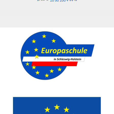
←
−−
−
10
50
100
+
++
→