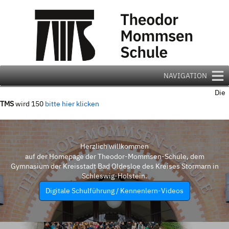
Zum
Inhalt
springen
NAVIGATION
Die
TMS
wird 150
bitte hier klicken
Herzlich willkommen
auf der Homepage der Theodor-Mommsen-Schule, dem
Gymnasium der Kreisstadt Bad Oldesloe des Kreises Stormarn in
Schleswig-Holstein.
Digitale Schulführung / Kennenlern-Videos