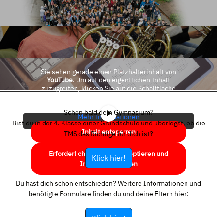
Sie sehen gerade einen Platzhalterinhalt von
YouTube
. Um auf den eigentlichen Inhalt
zuzugreifen, klicken Sie auf die Schaltfläche
unten. Bitte beachten Sie, dass dabei Daten an
Drittanbieter weitergegeben werden.
Schon bald dein Gymnasium?
Mehr Informationen
Bist du in der 4. Klasse einer Grundschule und überlegst, ob die
Inhalt entsperren
TMS das Richtige für dich ist?
Erforderlichen Service akzeptieren und
Klick hier!
Inhalte entsperren
Du hast dich schon entschieden? Weitere Informationen und
benötigte Formulare finden du und deine Eltern hier: