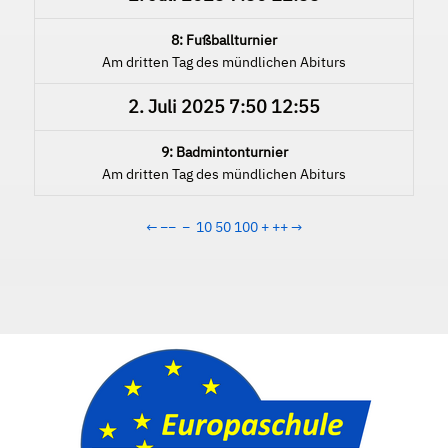
8: Fußballturnier
Am dritten Tag des mündlichen Abiturs
2. Juli 2025
7:50
12:55
9: Badmintonturnier
Am dritten Tag des mündlichen Abiturs
←
−−
−
10
50
100
+
++
→