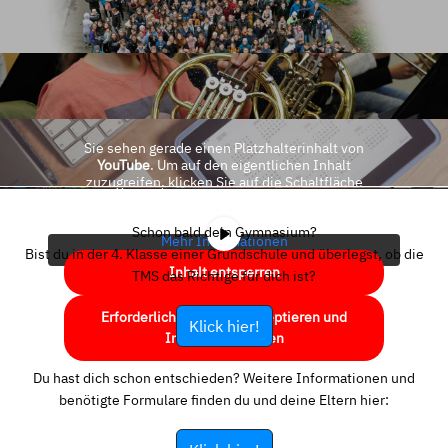
Sie sehen gerade einen Platzhalterinhalt von
YouTube
. Um auf den eigentlichen Inhalt
zuzugreifen, klicken Sie auf die Schaltfläche
unten. Bitte beachten Sie, dass dabei Daten an
Drittanbieter weitergegeben werden.
Schon bald dein Gymnasium?
Mehr Informationen
Bist du in der 4. Klasse einer Grundschule und überlegst, ob die
Inhalt entsperren
TMS das Richtige für dich ist?
Erforderlichen Service akzeptieren und
Klick hier!
Inhalte entsperren
Du hast dich schon entschieden? Weitere Informationen und
benötigte Formulare finden du und deine Eltern hier: