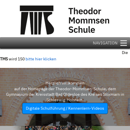
Zum
Inhalt
springen
NAVIGATION
Die
TMS
wird 150
bitte hier klicken
Herzlich willkommen
auf der Homepage der Theodor-Mommsen-Schule, dem
Gymnasium der Kreisstadt Bad Oldesloe des Kreises Stormarn in
Schleswig-Holstein.
Digitale Schulführung / Kennenlern-Videos