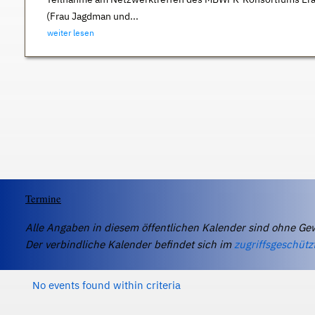
(Frau Jagdman und...
weiter lesen
Termine
Alle Angaben in diesem öffentlichen Kalender sind ohne Ge
Der verbindliche Kalender befindet sich im
zugriffsgeschütz
No events found within criteria