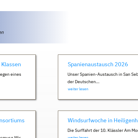
ten
. Klassen
Spanienaustausch 2026
Wegen eines
Unser Spanien-Austausch in San Seb
der Deutschen...
weiter lesen
nsortiums
Windsurfwoche in Heiligen
Die Surffahrt der 10. Klässler Am Mo
asmus+ Wir
weiter lesen