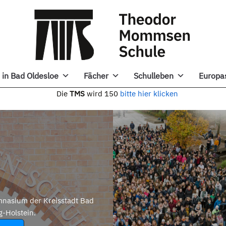
in Bad Oldesloe
Fächer
Schulleben
Europa
e
TMS
wird 150
bitte hier klicken
nasium der Kreisstadt Bad
g-Holstein.