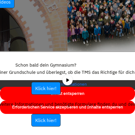
ideos
Sie sehen gerade einen Platzhalterinhalt von
YouTube
. Um auf den
eigentlichen Inhalt zuzugreifen, klicken Sie auf die Schaltfläche unten.
Schon bald dein Gymnasium?
Bitte beachten Sie, dass dabei Daten an Drittanbieter weitergegeben
einer Grundschule und überlegst, ob die TMS das Richtige für dich 
werden.
Mehr Informationen
Klick hier!
Inhalt entsperren
eitere Informationen und benötigte Formulare finden du und dein
Erforderlichen Service akzeptieren und Inhalte entsperren
Klick hier!