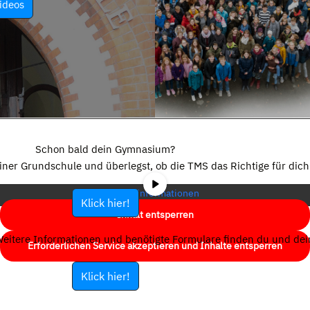
ideos
Sie sehen gerade einen Platzhalterinhalt von
YouTube
. Um auf den
eigentlichen Inhalt zuzugreifen, klicken Sie auf die Schaltfläche unten.
Schon bald dein Gymnasium?
Bitte beachten Sie, dass dabei Daten an Drittanbieter weitergegeben
einer Grundschule und überlegst, ob die TMS das Richtige für dich 
werden.
Mehr Informationen
Klick hier!
Inhalt entsperren
eitere Informationen und benötigte Formulare finden du und dein
Erforderlichen Service akzeptieren und Inhalte entsperren
Klick hier!