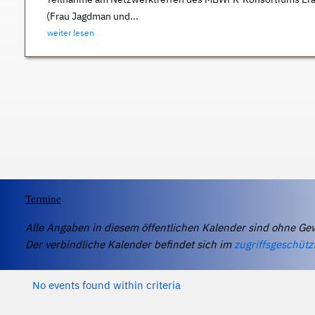
(Frau Jagdman und...
weiter lesen
Termine
Alle Angaben in diesem öffentlichen Kalender sind ohne Ge
Der verbindliche Kalender befindet sich im
zugriffsgeschütz
No events found within criteria