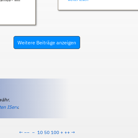
Weitere Beiträge anzeigen
währ.
ten IServ
.
←
−−
−
10
50
100
+
++
→