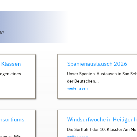
ten
. Klassen
Spanienaustausch 2026
Wegen eines
Unser Spanien-Austausch in San Seb
der Deutschen...
weiter lesen
nsortiums
Windsurfwoche in Heiligen
Die Surffahrt der 10. Klässler Am Mo
asmus+ Wir
weiter lesen