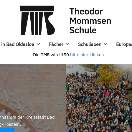
in Bad Oldesloe
Fächer
Schulleben
Europa
e
TMS
wird 150
bitte hier klicken
nasium der Kreisstadt Bad
g-Holstein.