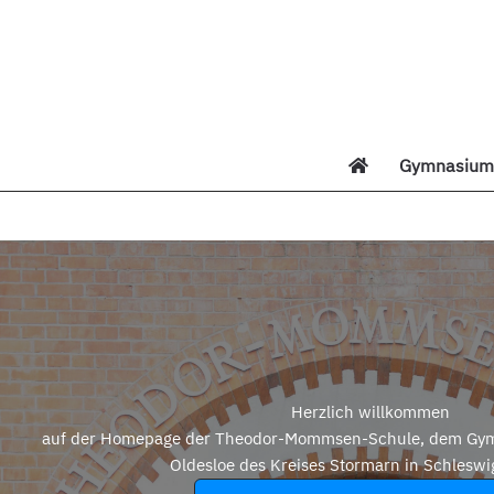
Zum
Inhalt
springen
Gymnasium 
Di
Herzlich willkommen
auf der Homepage der Theodor-Mommsen-Schule, dem Gym
Oldesloe des Kreises Stormarn in Schleswi