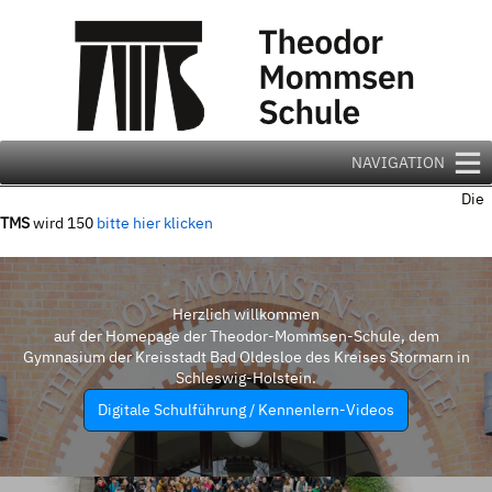
Zum
Inhalt
springen
NAVIGATION
Die
TMS
wird 150
bitte hier klicken
Herzlich willkommen
auf der Homepage der Theodor-Mommsen-Schule, dem
Gymnasium der Kreisstadt Bad Oldesloe des Kreises Stormarn in
Schleswig-Holstein.
Digitale Schulführung / Kennenlern-Videos