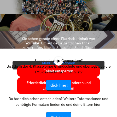
Sie sehen gerade einen Platzhalterinhalt von
YouTube
. Um auf den eigentlichen Inhalt
zuzugreifen, klicken Sie auf die Schaltfläche
unten. Bitte beachten Sie, dass dabei Daten an
Drittanbieter weitergegeben werden.
Schon bald dein Gymnasium?
Mehr Informationen
Bist du in der 4. Klasse einer Grundschule und überlegst, ob die
Inhalt entsperren
TMS das Richtige für dich ist?
Erforderlichen Service akzeptieren und
Klick hier!
Inhalte entsperren
Du hast dich schon entschieden? Weitere Informationen und
benötigte Formulare finden du und deine Eltern hier: