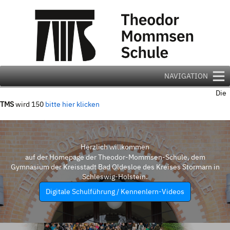
Zum
Inhalt
springen
NAVIGATION
Die
TMS
wird 150
bitte hier klicken
Herzlich willkommen
auf der Homepage der Theodor-Mommsen-Schule, dem
Gymnasium der Kreisstadt Bad Oldesloe des Kreises Stormarn in
Schleswig-Holstein.
Digitale Schulführung / Kennenlern-Videos