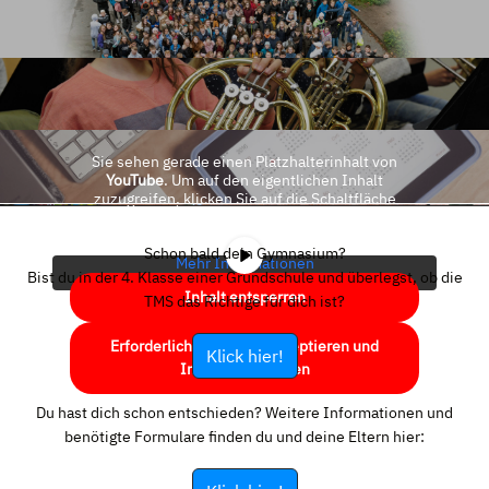
Sie sehen gerade einen Platzhalterinhalt von
YouTube
. Um auf den eigentlichen Inhalt
zuzugreifen, klicken Sie auf die Schaltfläche
unten. Bitte beachten Sie, dass dabei Daten an
Drittanbieter weitergegeben werden.
Schon bald dein Gymnasium?
Mehr Informationen
Bist du in der 4. Klasse einer Grundschule und überlegst, ob die
Inhalt entsperren
TMS das Richtige für dich ist?
Erforderlichen Service akzeptieren und
Klick hier!
Inhalte entsperren
Du hast dich schon entschieden? Weitere Informationen und
benötigte Formulare finden du und deine Eltern hier: