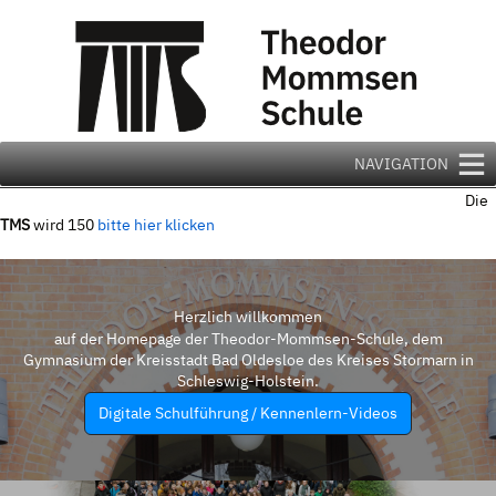
Zum
Inhalt
springen
NAVIGATION
Die
TMS
wird 150
bitte hier klicken
Herzlich willkommen
auf der Homepage der Theodor-Mommsen-Schule, dem
Gymnasium der Kreisstadt Bad Oldesloe des Kreises Stormarn in
Schleswig-Holstein.
Digitale Schulführung / Kennenlern-Videos