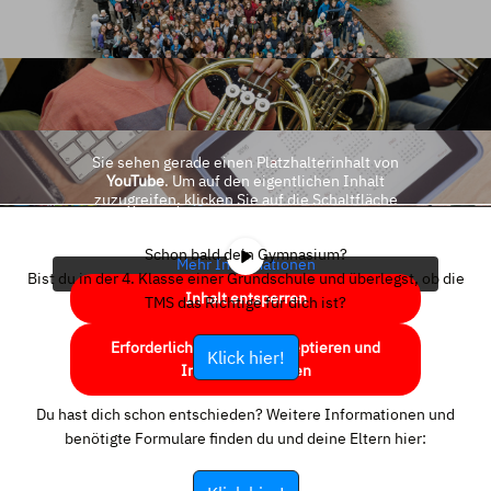
Sie sehen gerade einen Platzhalterinhalt von
YouTube
. Um auf den eigentlichen Inhalt
zuzugreifen, klicken Sie auf die Schaltfläche
unten. Bitte beachten Sie, dass dabei Daten an
Drittanbieter weitergegeben werden.
Schon bald dein Gymnasium?
Mehr Informationen
Bist du in der 4. Klasse einer Grundschule und überlegst, ob die
Inhalt entsperren
TMS das Richtige für dich ist?
Erforderlichen Service akzeptieren und
Klick hier!
Inhalte entsperren
Du hast dich schon entschieden? Weitere Informationen und
benötigte Formulare finden du und deine Eltern hier: