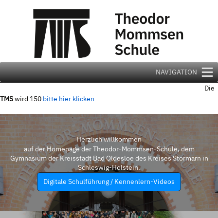
Zum
Inhalt
springen
NAVIGATION
Die
TMS
wird 150
bitte hier klicken
Herzlich willkommen
auf der Homepage der Theodor-Mommsen-Schule, dem
Gymnasium der Kreisstadt Bad Oldesloe des Kreises Stormarn in
Schleswig-Holstein.
Digitale Schulführung / Kennenlern-Videos