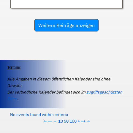
Weitere Beiträge anzeigen
Termine
Alle Angaben in diesem öffentlichen Kalender sind ohne
Gewähr.
Der verbindliche Kalender befindet sich im
zugriffsgeschützten
IServ
.
No events found within criteria
←
−−
−
10
50
100
+
++
→