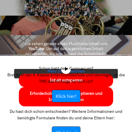
Sie sehen gerade einen Platzhalterinhalt von
YouTube
. Um auf den eigentlichen Inhalt
zuzugreifen, klicken Sie auf die Schaltfläche
unten. Bitte beachten Sie, dass dabei Daten an
Drittanbieter weitergegeben werden.
Schon bald dein Gymnasium?
Mehr Informationen
Bist du in der 4. Klasse einer Grundschule und überlegst, ob die
Inhalt entsperren
TMS das Richtige für dich ist?
Erforderlichen Service akzeptieren und
Klick hier!
Inhalte entsperren
Du hast dich schon entschieden? Weitere Informationen und
benötigte Formulare finden du und deine Eltern hier: