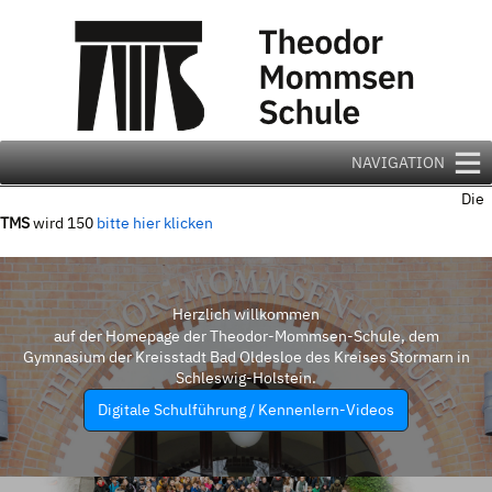
Zum
Inhalt
springen
NAVIGATION
Die
TMS
wird 150
bitte hier klicken
Herzlich willkommen
auf der Homepage der Theodor-Mommsen-Schule, dem
Gymnasium der Kreisstadt Bad Oldesloe des Kreises Stormarn in
Schleswig-Holstein.
Digitale Schulführung / Kennenlern-Videos