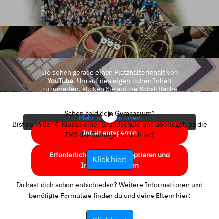
Sie sehen gerade einen Platzhalterinhalt von
YouTube
. Um auf den eigentlichen Inhalt
zuzugreifen, klicken Sie auf die Schaltfläche
unten. Bitte beachten Sie, dass dabei Daten an
Drittanbieter weitergegeben werden.
Schon bald dein Gymnasium?
Mehr Informationen
Bist du in der 4. Klasse einer Grundschule und überlegst, ob die
Inhalt entsperren
TMS das Richtige für dich ist?
Erforderlichen Service akzeptieren und
Klick hier!
Inhalte entsperren
Du hast dich schon entschieden? Weitere Informationen und
benötigte Formulare finden du und deine Eltern hier: