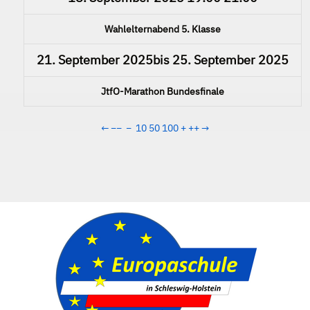
Wahlelternabend 5. Klasse
21. September 2025
bis
25. September 2025
JtfO-Marathon Bundesfinale
←
−−
−
10
50
100
+
++
→