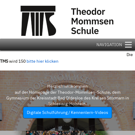
Zum
Inhalt
springen
NAVIGATION
Die
TMS
wird 150
bitte hier klicken
Herzlich willkommen
auf der Homepage der Theodor-Mommsen-Schule, dem
Gymnasium der Kreisstadt Bad Oldesloe des Kreises Stormarn in
Schleswig-Holstein.
Digitale Schulführung / Kennenlern-Videos