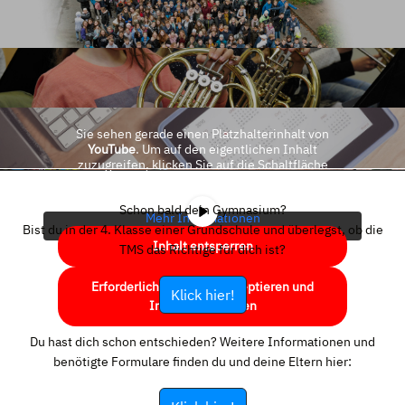
Sie sehen gerade einen Platzhalterinhalt von
YouTube
. Um auf den eigentlichen Inhalt
zuzugreifen, klicken Sie auf die Schaltfläche
unten. Bitte beachten Sie, dass dabei Daten an
Drittanbieter weitergegeben werden.
Schon bald dein Gymnasium?
Mehr Informationen
Bist du in der 4. Klasse einer Grundschule und überlegst, ob die
Inhalt entsperren
TMS das Richtige für dich ist?
Erforderlichen Service akzeptieren und
Klick hier!
Inhalte entsperren
Du hast dich schon entschieden? Weitere Informationen und
benötigte Formulare finden du und deine Eltern hier: