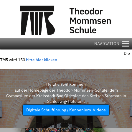
Zum
Inhalt
springen
NAVIGATION
Die
TMS
wird 150
bitte hier klicken
Herzlich willkommen
auf der Homepage der Theodor-Mommsen-Schule, dem
Gymnasium der Kreisstadt Bad Oldesloe des Kreises Stormarn in
Schleswig-Holstein.
Digitale Schulführung / Kennenlern-Videos