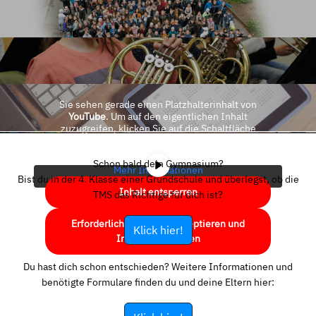
Sie sehen gerade einen Platzhalterinhalt von
YouTube
. Um auf den eigentlichen Inhalt
zuzugreifen, klicken Sie auf die Schaltfläche
unten. Bitte beachten Sie, dass dabei Daten an
Drittanbieter weitergegeben werden.
Schon bald dein Gymnasium?
Mehr Informationen
Bist du in der 4. Klasse einer Grundschule und überlegst, ob die
Inhalt entsperren
TMS das Richtige für dich ist?
Erforderlichen Service akzeptieren und
Klick hier!
Inhalte entsperren
Du hast dich schon entschieden? Weitere Informationen und
benötigte Formulare finden du und deine Eltern hier: