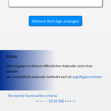
Weitere Beiträge anzeigen
Termine
Alle Angaben in diesem öffentlichen Kalender sind ohne
Gewähr.
Der verbindliche Kalender befindet sich im
zugriffsgeschützten
IServ
.
No events found within criteria
←
−−
−
10
50
100
+
++
→