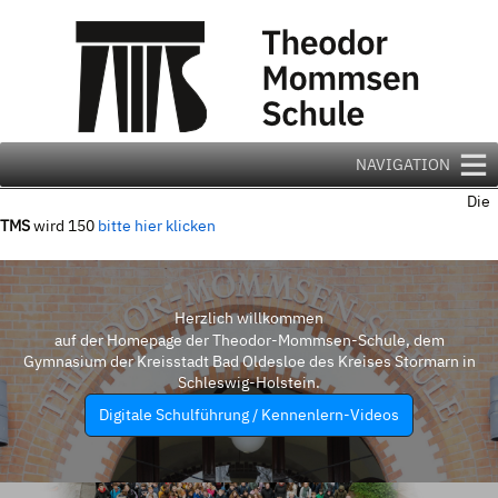
Zum
Inhalt
springen
NAVIGATION
Die
TMS
wird 150
bitte hier klicken
Herzlich willkommen
auf der Homepage der Theodor-Mommsen-Schule, dem
Gymnasium der Kreisstadt Bad Oldesloe des Kreises Stormarn in
Schleswig-Holstein.
Digitale Schulführung / Kennenlern-Videos