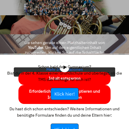
Sie sehen gerade einen Platzhalterinhalt von
YouTube
. Um auf den eigentlichen Inhalt
zuzugreifen, klicken Sie auf die Schaltfläche
unten. Bitte beachten Sie, dass dabei Daten an
Drittanbieter weitergegeben werden.
Schon bald dein Gymnasium?
Mehr Informationen
Bist du in der 4. Klasse einer Grundschule und überlegst, ob die
Inhalt entsperren
TMS das Richtige für dich ist?
Erforderlichen Service akzeptieren und
Klick hier!
Inhalte entsperren
Du hast dich schon entschieden? Weitere Informationen und
benötigte Formulare finden du und deine Eltern hier: