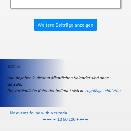
Weitere Beiträge anzeigen
Termine
Alle Angaben in diesem öffentlichen Kalender sind ohne
Gewähr.
Der verbindliche Kalender befindet sich im
zugriffsgeschützten
IServ
.
No events found within criteria
←
−−
−
10
50
100
+
++
→