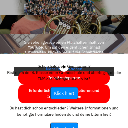
Sie sehen gerade einen Platzhalterinhalt von
YouTube
. Um auf den eigentlichen Inhalt
zuzugreifen, klicken Sie auf die Schaltfläche
unten. Bitte beachten Sie, dass dabei Daten an
Drittanbieter weitergegeben werden.
Schon bald dein Gymnasium?
Mehr Informationen
Bist du in der 4. Klasse einer Grundschule und überlegst, ob die
Inhalt entsperren
TMS das Richtige für dich ist?
Erforderlichen Service akzeptieren und
Klick hier!
Inhalte entsperren
Du hast dich schon entschieden? Weitere Informationen und
benötigte Formulare finden du und deine Eltern hier: