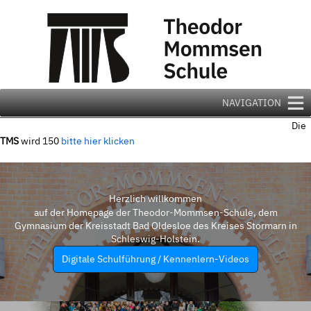
Zum
Inhalt
springen
NAVIGATION
Die
TMS
wird 150
bitte hier klicken
Herzlich willkommen
auf der Homepage der Theodor-Mommsen-Schule, dem
Gymnasium der Kreisstadt Bad Oldesloe des Kreises Stormarn in
Schleswig-Holstein.
Digitale Schulführung / Kennenlern-Videos