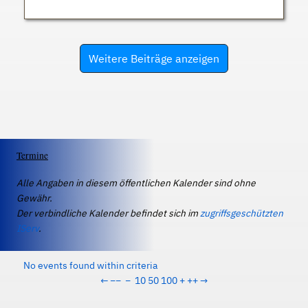
Weitere Beiträge anzeigen
Termine
Alle Angaben in diesem öffentlichen Kalender sind ohne
Gewähr.
Der verbindliche Kalender befindet sich im
zugriffsgeschützten
IServ
.
No events found within criteria
←
−−
−
10
50
100
+
++
→