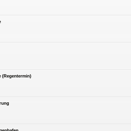
e
e (Regentermin)
hrung
igenhafen