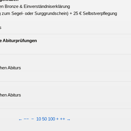
n Bronze & Einverständniserklärung
ng zum Segel- oder Surggrundschein) + 25 € Selbstverpflegung
s
he Abiturprüfungen
hen Abiturs
hen Abiturs
←
−−
−
10
50
100
+
++
→