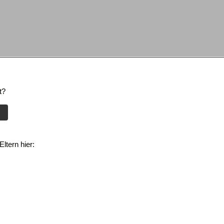
t?
ltern hier: