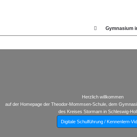
Zum
Inhalt
springen
Gymnasium in
Di
Herzlich willkommen
auf der Homepage der Theodor-Mommsen-Schule, dem Gymnasium
des Kreises Stormarn in Schleswig-Hols
Digitale Schulführung / Kennenlern-Vi