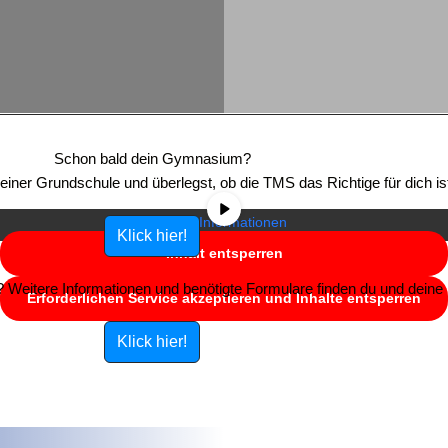
Sie sehen gerade einen Platzhalterinhalt von
YouTube
. Um auf den
eigentlichen Inhalt zuzugreifen, klicken Sie auf die Schaltfläche unten.
Schon bald dein Gymnasium?
Bitte beachten Sie, dass dabei Daten an Drittanbieter weitergegeben
e einer Grundschule und überlegst, ob die TMS das Richtige für dich is
werden.
Mehr Informationen
Klick hier!
Inhalt entsperren
Weitere Informationen und benötigte Formulare finden du und deine E
Erforderlichen Service akzeptieren und Inhalte entsperren
Klick hier!