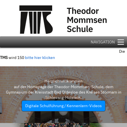
Zum
Inhalt
springen
NAVIGATION
Die
TMS
wird 150
bitte hier klicken
Herzlich willkommen
auf der Homepage der Theodor-Mommsen-Schule, dem
Gymnasium der Kreisstadt Bad Oldesloe des Kreises Stormarn in
Schleswig-Holstein.
Digitale Schulführung / Kennenlern-Videos