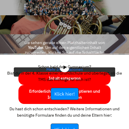
Sie sehen gerade einen Platzhalterinhalt von
YouTube
. Um auf den eigentlichen Inhalt
zuzugreifen, klicken Sie auf die Schaltfläche
unten. Bitte beachten Sie, dass dabei Daten an
Drittanbieter weitergegeben werden.
Schon bald dein Gymnasium?
Mehr Informationen
Bist du in der 4. Klasse einer Grundschule und überlegst, ob die
Inhalt entsperren
TMS das Richtige für dich ist?
Erforderlichen Service akzeptieren und
Klick hier!
Inhalte entsperren
Du hast dich schon entschieden? Weitere Informationen und
benötigte Formulare finden du und deine Eltern hier: