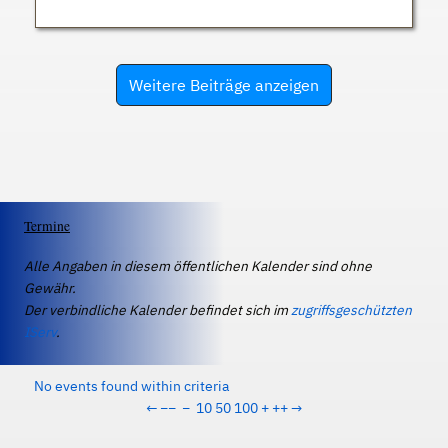
Weitere Beiträge anzeigen
Termine
Alle Angaben in diesem öffentlichen Kalender sind ohne
Gewähr.
Der verbindliche Kalender befindet sich im
zugriffsgeschützten
IServ
.
No events found within criteria
←
−−
−
10
50
100
+
++
→