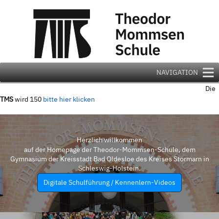
Zum
Inhalt
springen
NAVIGATION
Die
TMS
wird 150
bitte hier klicken
Herzlich willkommen
auf der Homepage der Theodor-Mommsen-Schule, dem
Gymnasium der Kreisstadt Bad Oldesloe des Kreises Stormarn in
Schleswig-Holstein.
Digitale Schulführung / Kennenlern-Videos