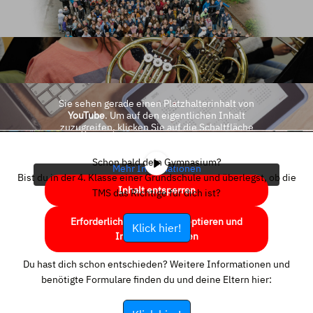
Sie sehen gerade einen Platzhalterinhalt von
YouTube
. Um auf den eigentlichen Inhalt
zuzugreifen, klicken Sie auf die Schaltfläche
unten. Bitte beachten Sie, dass dabei Daten an
Drittanbieter weitergegeben werden.
Schon bald dein Gymnasium?
Mehr Informationen
Bist du in der 4. Klasse einer Grundschule und überlegst, ob die
Inhalt entsperren
TMS das Richtige für dich ist?
Erforderlichen Service akzeptieren und
Klick hier!
Inhalte entsperren
Du hast dich schon entschieden? Weitere Informationen und
benötigte Formulare finden du und deine Eltern hier: