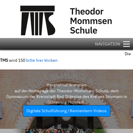
Zum
Inhalt
springen
NAVIGATION
Die
TMS
wird 150
bitte hier klicken
Herzlich willkommen
auf der Homepage der Theodor-Mommsen-Schule, dem
Gymnasium der Kreisstadt Bad Oldesloe des Kreises Stormarn in
Schleswig-Holstein.
Digitale Schulführung / Kennenlern-Videos