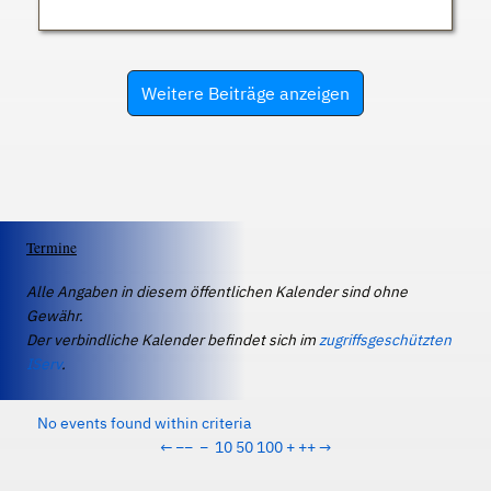
Weitere Beiträge anzeigen
Termine
Alle Angaben in diesem öffentlichen Kalender sind ohne
Gewähr.
Der verbindliche Kalender befindet sich im
zugriffsgeschützten
IServ
.
No events found within criteria
←
−−
−
10
50
100
+
++
→