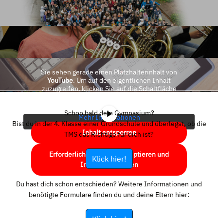
Sie sehen gerade einen Platzhalterinhalt von
YouTube
. Um auf den eigentlichen Inhalt
zuzugreifen, klicken Sie auf die Schaltfläche
unten. Bitte beachten Sie, dass dabei Daten an
Drittanbieter weitergegeben werden.
Schon bald dein Gymnasium?
Mehr Informationen
Bist du in der 4. Klasse einer Grundschule und überlegst, ob die
Inhalt entsperren
TMS das Richtige für dich ist?
Erforderlichen Service akzeptieren und
Klick hier!
Inhalte entsperren
Du hast dich schon entschieden? Weitere Informationen und
benötigte Formulare finden du und deine Eltern hier: