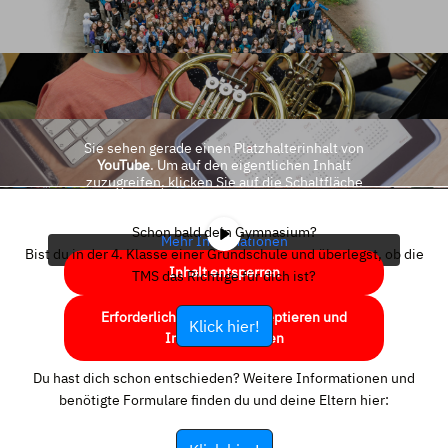
Sie sehen gerade einen Platzhalterinhalt von
YouTube
. Um auf den eigentlichen Inhalt
zuzugreifen, klicken Sie auf die Schaltfläche
unten. Bitte beachten Sie, dass dabei Daten an
Drittanbieter weitergegeben werden.
Schon bald dein Gymnasium?
Mehr Informationen
Bist du in der 4. Klasse einer Grundschule und überlegst, ob die
Inhalt entsperren
TMS das Richtige für dich ist?
Erforderlichen Service akzeptieren und
Klick hier!
Inhalte entsperren
Du hast dich schon entschieden? Weitere Informationen und
benötigte Formulare finden du und deine Eltern hier: