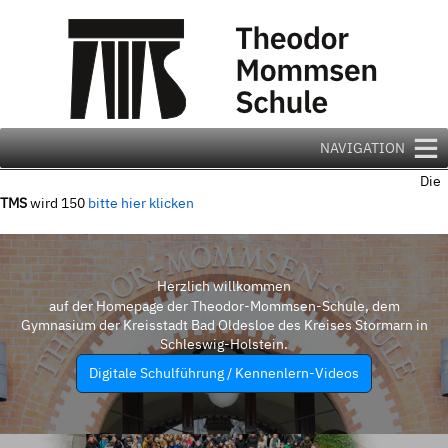
Zum
Inhalt
springen
NAVIGATION
Die
TMS
wird 150
bitte hier klicken
Herzlich willkommen
auf der Homepage der Theodor-Mommsen-Schule, dem
Gymnasium der Kreisstadt Bad Oldesloe des Kreises Stormarn in
Schleswig-Holstein.
Digitale Schulführung / Kennenlern-Videos