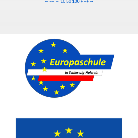
←
−−
−
10
50
100
+
++
→