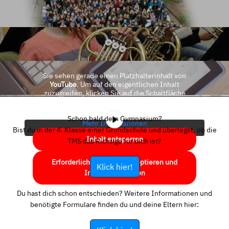
Sie sehen gerade einen Platzhalterinhalt von
YouTube
. Um auf den eigentlichen Inhalt
zuzugreifen, klicken Sie auf die Schaltfläche
unten. Bitte beachten Sie, dass dabei Daten an
Drittanbieter weitergegeben werden.
Schon bald dein Gymnasium?
Mehr Informationen
Bist du in der 4. Klasse einer Grundschule und überlegst, ob die
Inhalt entsperren
TMS das Richtige für dich ist?
Erforderlichen Service akzeptieren und
Klick hier!
Inhalte entsperren
Du hast dich schon entschieden? Weitere Informationen und
benötigte Formulare finden du und deine Eltern hier: