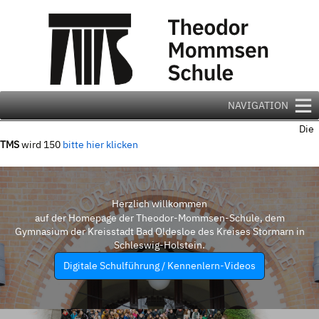
Zum
Inhalt
springen
NAVIGATION
Die
TMS
wird 150
bitte hier klicken
Herzlich willkommen
auf der Homepage der Theodor-Mommsen-Schule, dem
Gymnasium der Kreisstadt Bad Oldesloe des Kreises Stormarn in
Schleswig-Holstein.
Digitale Schulführung / Kennenlern-Videos