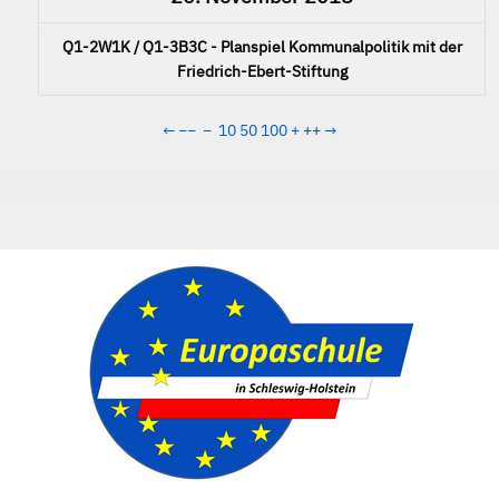
Q1-2W1K / Q1-3B3C - Planspiel Kommunalpolitik mit der
Friedrich-Ebert-Stiftung
←
−−
−
10
50
100
+
++
→