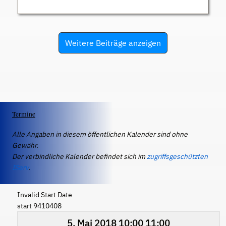
Weitere Beiträge anzeigen
Termine
Alle Angaben in diesem öffentlichen Kalender sind ohne
Gewähr.
Der verbindliche Kalender befindet sich im
zugriffsgeschützten
IServ
.
Invalid Start Date
start 9410408
5. Mai 2018
10:00
11:00