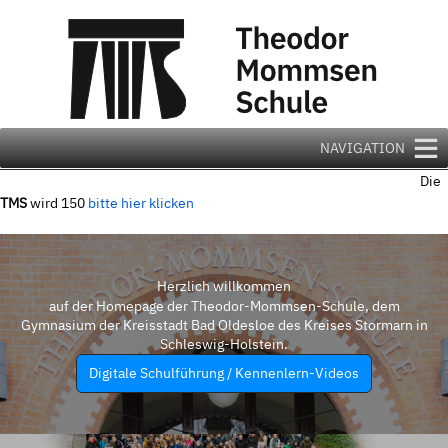
Zum
Inhalt
springen
NAVIGATION
Die
TMS
wird 150
bitte hier klicken
Herzlich willkommen
auf der Homepage der Theodor-Mommsen-Schule, dem
Gymnasium der Kreisstadt Bad Oldesloe des Kreises Stormarn in
Schleswig-Holstein.
Digitale Schulführung / Kennenlern-Videos