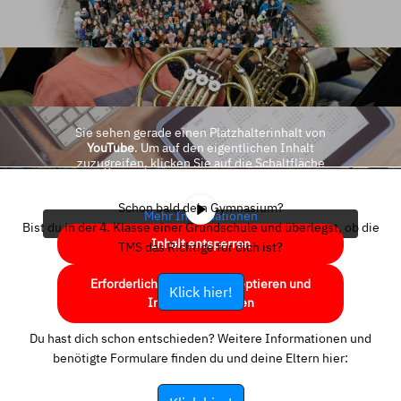
Sie sehen gerade einen Platzhalterinhalt von
YouTube
. Um auf den eigentlichen Inhalt
zuzugreifen, klicken Sie auf die Schaltfläche
unten. Bitte beachten Sie, dass dabei Daten an
Drittanbieter weitergegeben werden.
Schon bald dein Gymnasium?
Mehr Informationen
Bist du in der 4. Klasse einer Grundschule und überlegst, ob die
Inhalt entsperren
TMS das Richtige für dich ist?
Erforderlichen Service akzeptieren und
Klick hier!
Inhalte entsperren
Du hast dich schon entschieden? Weitere Informationen und
benötigte Formulare finden du und deine Eltern hier: