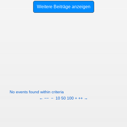
Weitere Beiträge anzeigen
No events found within criteria
←
−−
−
10
50
100
+
++
→