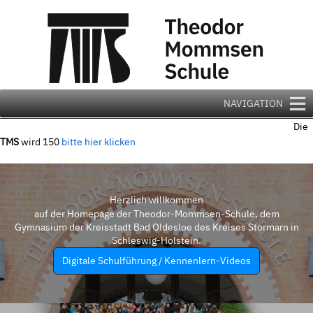
Zum
Inhalt
springen
NAVIGATION
Die
TMS
wird 150
bitte hier klicken
Herzlich willkommen
auf der Homepage der Theodor-Mommsen-Schule, dem
Gymnasium der Kreisstadt Bad Oldesloe des Kreises Stormarn in
Schleswig-Holstein.
Digitale Schulführung / Kennenlern-Videos