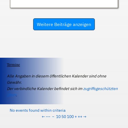
Weitere Beiträge anzeigen
Termine
Alle Angaben in diesem öffentlichen Kalender sind ohne
Gewähr.
Der verbindliche Kalender befindet sich im
zugriffsgeschützten
IServ
.
No events found within criteria
←
−−
−
10
50
100
+
++
→