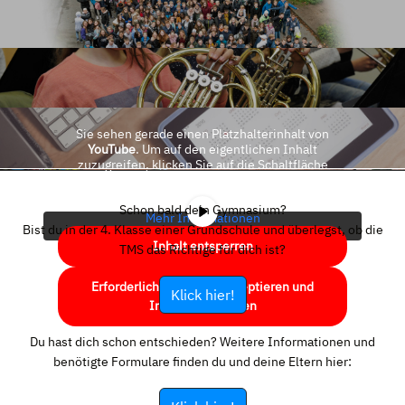
Sie sehen gerade einen Platzhalterinhalt von
YouTube
. Um auf den eigentlichen Inhalt
zuzugreifen, klicken Sie auf die Schaltfläche
unten. Bitte beachten Sie, dass dabei Daten an
Drittanbieter weitergegeben werden.
Schon bald dein Gymnasium?
Mehr Informationen
Bist du in der 4. Klasse einer Grundschule und überlegst, ob die
Inhalt entsperren
TMS das Richtige für dich ist?
Erforderlichen Service akzeptieren und
Klick hier!
Inhalte entsperren
Du hast dich schon entschieden? Weitere Informationen und
benötigte Formulare finden du und deine Eltern hier: