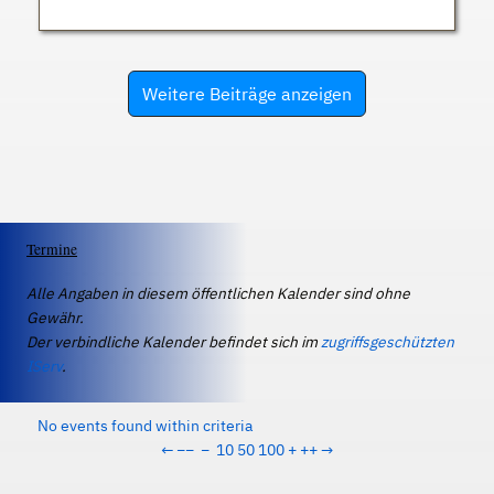
Weitere Beiträge anzeigen
Termine
Alle Angaben in diesem öffentlichen Kalender sind ohne
Gewähr.
Der verbindliche Kalender befindet sich im
zugriffsgeschützten
IServ
.
No events found within criteria
←
−−
−
10
50
100
+
++
→