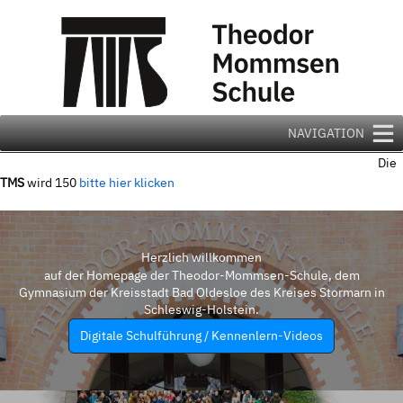
Zum
Inhalt
springen
NAVIGATION
Die
TMS
wird 150
bitte hier klicken
Herzlich willkommen
auf der Homepage der Theodor-Mommsen-Schule, dem
Gymnasium der Kreisstadt Bad Oldesloe des Kreises Stormarn in
Schleswig-Holstein.
Digitale Schulführung / Kennenlern-Videos