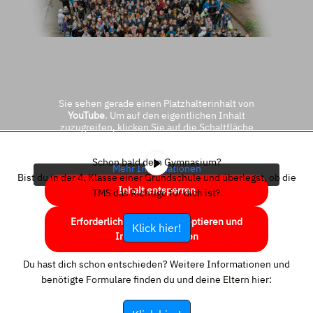
Sie sehen gerade einen Platzhalterinhalt von
YouTube
. Um auf den eigentlichen Inhalt
zuzugreifen, klicken Sie auf die Schaltfläche
unten. Bitte beachten Sie, dass dabei Daten an
Drittanbieter weitergegeben werden.
Schon bald dein Gymnasium?
Mehr Informationen
Bist du in der 4. Klasse einer Grundschule und überlegst, ob die
Inhalt entsperren
TMS das Richtige für dich ist?
Erforderlichen Service akzeptieren und
Klick hier!
Inhalte entsperren
Du hast dich schon entschieden? Weitere Informationen und
benötigte Formulare finden du und deine Eltern hier: