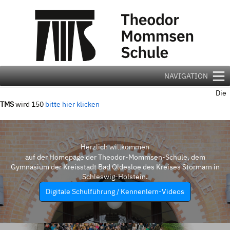
Zum
Inhalt
springen
NAVIGATION
Die
TMS
wird 150
bitte hier klicken
Herzlich willkommen
auf der Homepage der Theodor-Mommsen-Schule, dem
Gymnasium der Kreisstadt Bad Oldesloe des Kreises Stormarn in
Schleswig-Holstein.
Digitale Schulführung / Kennenlern-Videos