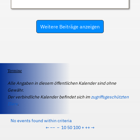
Weitere Beiträge anzeigen
Termine
Alle Angaben in diesem öffentlichen Kalender sind ohne
Gewähr.
Der verbindliche Kalender befindet sich im
zugriffsgeschützten
IServ
.
No events found within criteria
←
−−
−
10
50
100
+
++
→