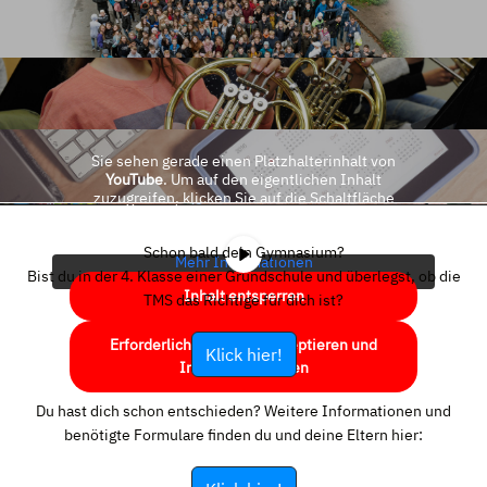
Sie sehen gerade einen Platzhalterinhalt von
YouTube
. Um auf den eigentlichen Inhalt
zuzugreifen, klicken Sie auf die Schaltfläche
unten. Bitte beachten Sie, dass dabei Daten an
Drittanbieter weitergegeben werden.
Schon bald dein Gymnasium?
Mehr Informationen
Bist du in der 4. Klasse einer Grundschule und überlegst, ob die
Inhalt entsperren
TMS das Richtige für dich ist?
Erforderlichen Service akzeptieren und
Klick hier!
Inhalte entsperren
Du hast dich schon entschieden? Weitere Informationen und
benötigte Formulare finden du und deine Eltern hier: