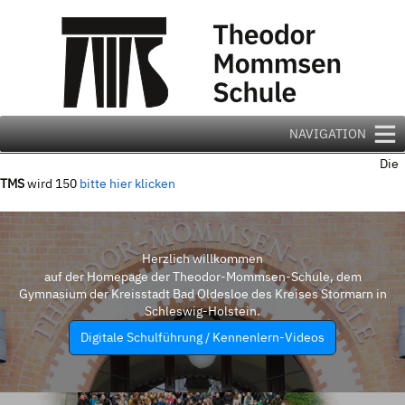
Zum
Inhalt
springen
NAVIGATION
Die
TMS
wird 150
bitte hier klicken
Herzlich willkommen
auf der Homepage der Theodor-Mommsen-Schule, dem
Gymnasium der Kreisstadt Bad Oldesloe des Kreises Stormarn in
Schleswig-Holstein.
Digitale Schulführung / Kennenlern-Videos