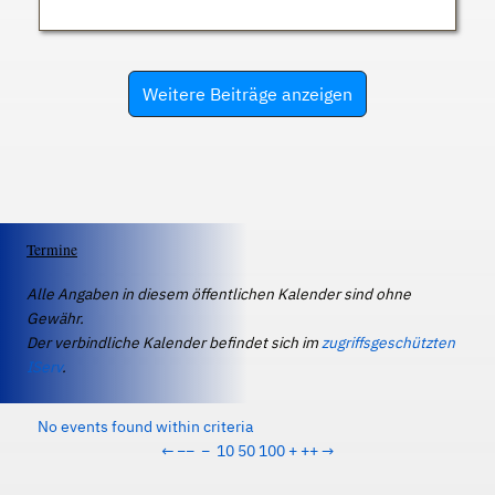
Weitere Beiträge anzeigen
Termine
Alle Angaben in diesem öffentlichen Kalender sind ohne
Gewähr.
Der verbindliche Kalender befindet sich im
zugriffsgeschützten
IServ
.
No events found within criteria
←
−−
−
10
50
100
+
++
→