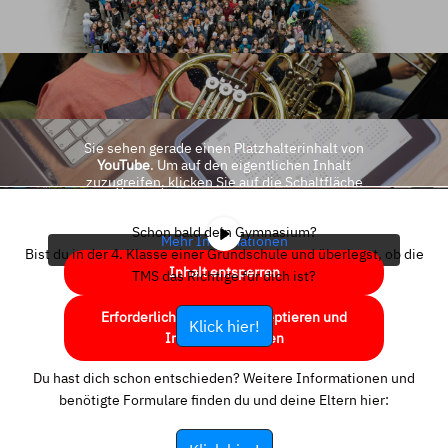
Sie sehen gerade einen Platzhalterinhalt von
YouTube
. Um auf den eigentlichen Inhalt
zuzugreifen, klicken Sie auf die Schaltfläche
unten. Bitte beachten Sie, dass dabei Daten an
Drittanbieter weitergegeben werden.
Schon bald dein Gymnasium?
Mehr Informationen
Bist du in der 4. Klasse einer Grundschule und überlegst, ob die
Inhalt entsperren
TMS das Richtige für dich ist?
Erforderlichen Service akzeptieren und
Klick hier!
Inhalte entsperren
Du hast dich schon entschieden? Weitere Informationen und
benötigte Formulare finden du und deine Eltern hier: