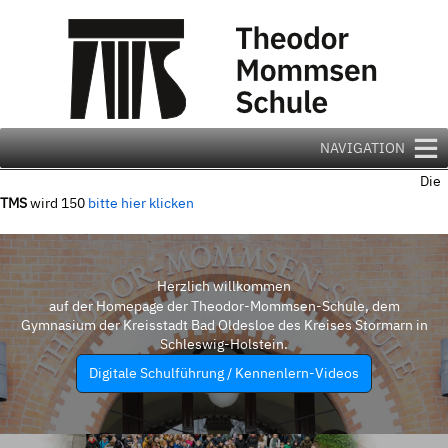
Zum
Inhalt
springen
NAVIGATION
Die
TMS
wird 150
bitte hier klicken
Herzlich willkommen
auf der Homepage der Theodor-Mommsen-Schule, dem
Gymnasium der Kreisstadt Bad Oldesloe des Kreises Stormarn in
Schleswig-Holstein.
Digitale Schulführung / Kennenlern-Videos