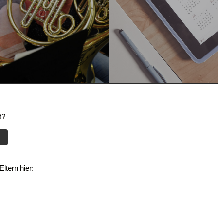
t?
ltern hier: