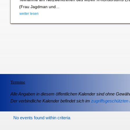
(Frau Jagdman und...
weiter lesen
Termine
Alle Angaben in diesem öffentlichen Kalender sind ohne Gewähr
Der verbindliche Kalender befindet sich im
zugriffsgeschützten 
No events found within criteria