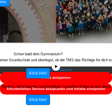
deos
Sie sehen gerade einen Platzhalterinhalt von
YouTube
. Um auf den
eigentlichen Inhalt zuzugreifen, klicken Sie auf die Schaltfläche unten.
Schon bald dein Gymnasium?
Bitte beachten Sie, dass dabei Daten an Drittanbieter weitergegeben
e einer Grundschule und überlegst, ob die TMS das Richtige für dich is
werden.
Mehr Informationen
Klick hier!
Inhalt entsperren
Weitere Informationen und benötigte Formulare finden du und deine E
Erforderlichen Service akzeptieren und Inhalte entsperren
Klick hier!