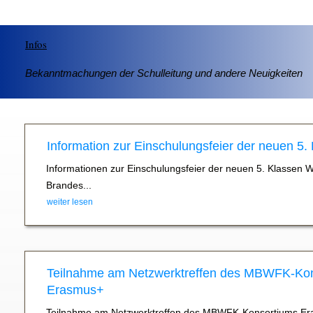
Infos
Bekanntmachungen der Schulleitung und andere Neuigkeiten
Information zur Einschulungsfeier der neuen 5.
Informationen zur Einschulungsfeier der neuen 5. Klassen 
Brandes...
weiter lesen
Teilnahme am Netzwerktreffen des MBWFK-Ko
Erasmus+
Teilnahme am Netzwerktreffen des MBWFK-Konsortiums Er