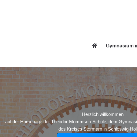
Zum
Inhalt
springen
Gymnasium i
Di
Herzlich willkommen
auf der Homepage der Theodor-Mommsen-Schule, dem Gymnasium
des Kreises Stormarn in Schleswig-Hols