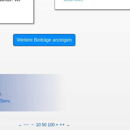
Weitere Beiträge anzeigen
.
IServ
.
←
−−
−
10
50
100
+
++
→