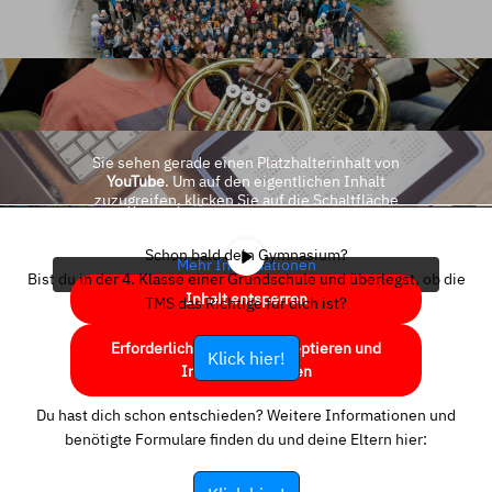
Sie sehen gerade einen Platzhalterinhalt von
YouTube
. Um auf den eigentlichen Inhalt
zuzugreifen, klicken Sie auf die Schaltfläche
unten. Bitte beachten Sie, dass dabei Daten an
Drittanbieter weitergegeben werden.
Schon bald dein Gymnasium?
Mehr Informationen
Bist du in der 4. Klasse einer Grundschule und überlegst, ob die
Inhalt entsperren
TMS das Richtige für dich ist?
Erforderlichen Service akzeptieren und
Klick hier!
Inhalte entsperren
Du hast dich schon entschieden? Weitere Informationen und
benötigte Formulare finden du und deine Eltern hier: