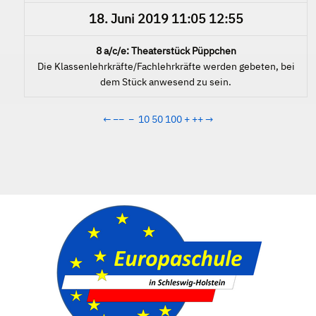
18. Juni 2019
11:05
12:55
8 a/c/e: Theaterstück Püppchen
Die Klassenlehrkräfte/Fachlehrkräfte werden gebeten, bei
dem Stück anwesend zu sein.
←
−−
−
10
50
100
+
++
→