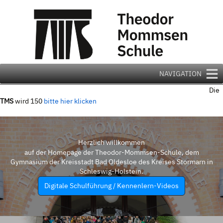
Zum
Inhalt
springen
NAVIGATION
Die
TMS
wird 150
bitte hier klicken
Herzlich willkommen
auf der Homepage der Theodor-Mommsen-Schule, dem
Gymnasium der Kreisstadt Bad Oldesloe des Kreises Stormarn in
Schleswig-Holstein.
Digitale Schulführung / Kennenlern-Videos