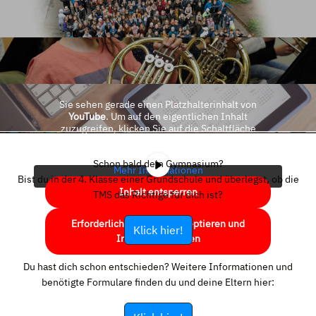
Sie sehen gerade einen Platzhalterinhalt von
YouTube
. Um auf den eigentlichen Inhalt
zuzugreifen, klicken Sie auf die Schaltfläche
unten. Bitte beachten Sie, dass dabei Daten an
Drittanbieter weitergegeben werden.
Schon bald dein Gymnasium?
Mehr Informationen
Bist du in der 4. Klasse einer Grundschule und überlegst, ob die
Inhalt entsperren
TMS das Richtige für dich ist?
Erforderlichen Service akzeptieren und
Klick hier!
Inhalte entsperren
Du hast dich schon entschieden? Weitere Informationen und
benötigte Formulare finden du und deine Eltern hier: