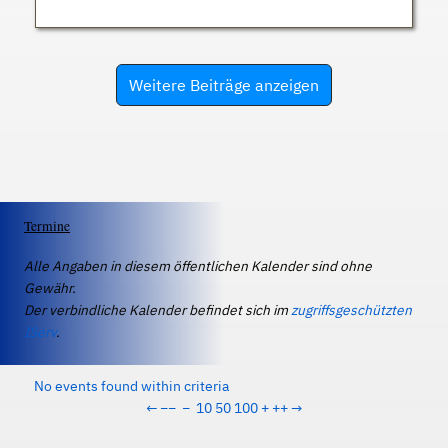
Weitere Beiträge anzeigen
Termine
Alle Angaben in diesem öffentlichen Kalender sind ohne
Gewähr.
Der verbindliche Kalender befindet sich im
zugriffsgeschützten
IServ
.
No events found within criteria
←
−−
−
10
50
100
+
++
→