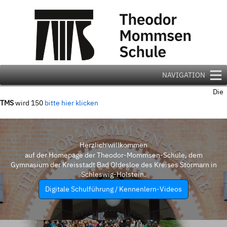
Zum
Inhalt
springen
NAVIGATION
Die
TMS
wird 150
bitte hier klicken
Herzlich willkommen
auf der Homepage der Theodor-Mommsen-Schule, dem
Gymnasium der Kreisstadt Bad Oldesloe des Kreises Stormarn in
Schleswig-Holstein.
Digitale Schulführung / Kennenlern-Videos