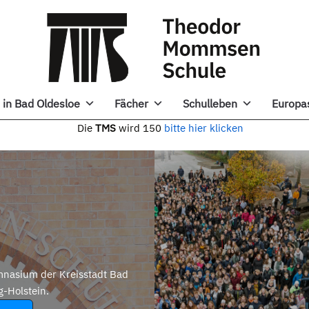
in Bad Oldesloe
Fächer
Schulleben
Europa
e
TMS
wird 150
bitte hier klicken
nasium der Kreisstadt Bad
g-Holstein.