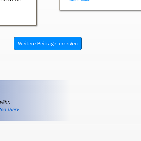
Weitere Beiträge anzeigen
währ.
ten IServ
.