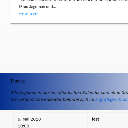
(Frau Jagdman und...
weiter lesen
Termine
Alle Angaben in diesem öffentlichen Kalender sind ohne Ge
Der verbindliche Kalender befindet sich im
zugriffsgeschütz
5. Mai 2018
test
10:00