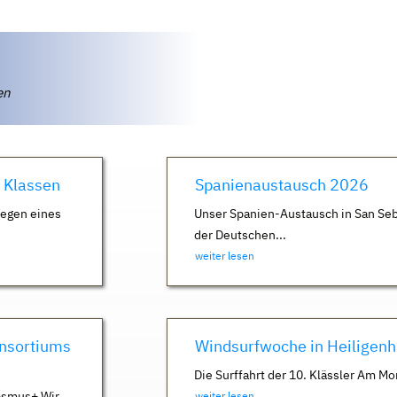
ten
. Klassen
Spanienaustausch 2026
Wegen eines
Unser Spanien-Austausch in San Seb
der Deutschen...
weiter lesen
nsortiums
Windsurfwoche in Heiligen
Die Surffahrt der 10. Klässler Am Mo
asmus+ Wir
weiter lesen