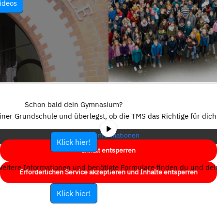
ideos
Sie sehen gerade einen Platzhalterinhalt von
YouTube
. Um auf den
eigentlichen Inhalt zuzugreifen, klicken Sie auf die Schaltfläche unten.
Schon bald dein Gymnasium?
Bitte beachten Sie, dass dabei Daten an Drittanbieter weitergegeben
einer Grundschule und überlegst, ob die TMS das Richtige für dich 
werden.
Mehr Informationen
Klick hier!
Inhalt entsperren
eitere Informationen und benötigte Formulare finden du und dein
Erforderlichen Service akzeptieren und Inhalte entsperren
Klick hier!