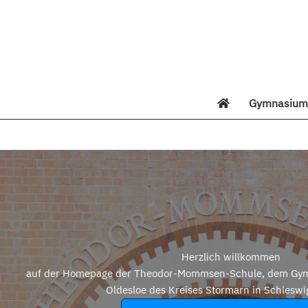
Zum
Inhalt
springen
Gymnasium 
Di
Herzlich willkommen
auf der Homepage der Theodor-Mommsen-Schule, dem Gym
Oldesloe des Kreises Stormarn in Schleswi