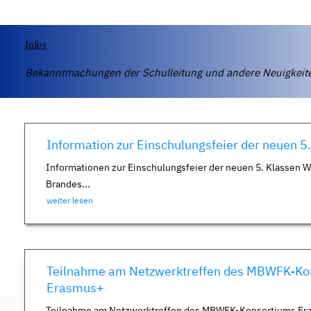
Infos
Bekanntmachungen der Schulleitung und andere Neuigkei
Information zur Einschulungsfeier der neuen 5
Informationen zur Einschulungsfeier der neuen 5. Klassen 
Brandes...
weiter lesen
Teilnahme am Netzwerktreffen des MBWFK-Ko
Erasmus+
Teilnahme am Netzwerktreffen des MBWFK-Konsortiums Er