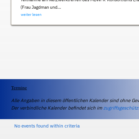
(Frau Jagdman und...
weiter lesen
Termine
Alle Angaben in diesem öffentlichen Kalender sind ohne Ge
Der verbindliche Kalender befindet sich im
zugriffsgeschütz
No events found within criteria