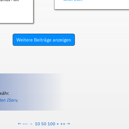
Weitere Beiträge anzeigen
währ.
ten IServ
.
←
−−
−
10
50
100
+
++
→