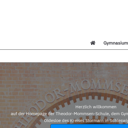
Zum
Inhalt
springen
Gymnasium 
Di
Herzlich willkommen
auf der Homepage der Theodor-Mommsen-Schule, dem Gym
Oldesloe des Kreises Stormarn in Schleswi