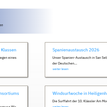
ten
. Klassen
Spanienaustausch 2026
Wegen eines
Unser Spanien-Austausch in San Seb
der Deutschen...
weiter lesen
nsortiums
Windsurfwoche in Heiligen
Die Surffahrt der 10. Klässler Am Mo
asmus+ Wir
weiter lesen