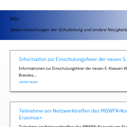
Infos
Bekanntmachungen der Schulleitung und andere Neuigkei
Information zur Einschulungsfeier der neuen 5
Informationen zur Einschulungsfeier der neuen 5. Klassen 
Brandes...
weiter lesen
Teilnahme am Netzwerktreffen des MBWFK-Ko
Erasmus+
Teilnahme am Netzwerktreffen des MBWFK-Konsortiums Er