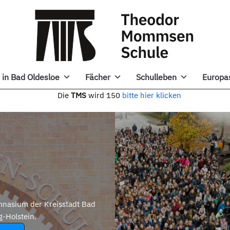
in Bad Oldesloe
Fächer
Schulleben
Europa
e
TMS
wird 150
bitte hier klicken
nasium der Kreisstadt Bad
g-Holstein.