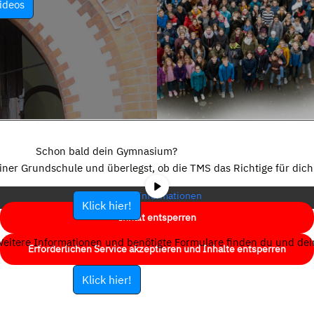
ideos
Sie sehen gerade einen Platzhalterinhalt von
YouTube
. Um auf den
eigentlichen Inhalt zuzugreifen, klicken Sie auf die Schaltfläche unten.
Schon bald dein Gymnasium?
Bitte beachten Sie, dass dabei Daten an Drittanbieter weitergegeben
einer Grundschule und überlegst, ob die TMS das Richtige für dich 
werden.
Mehr Informationen
Klick hier!
Inhalt entsperren
eitere Informationen und benötigte Formulare finden du und dein
Erforderlichen Service akzeptieren und Inhalte entsperren
Klick hier!