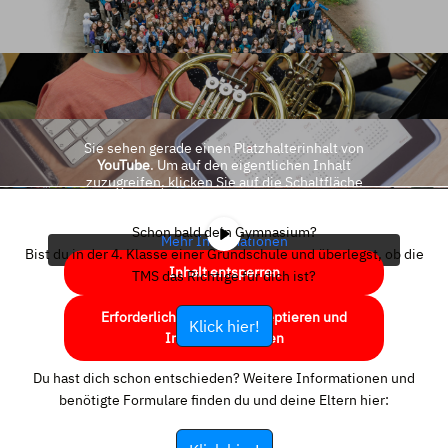
Sie sehen gerade einen Platzhalterinhalt von
YouTube
. Um auf den eigentlichen Inhalt
zuzugreifen, klicken Sie auf die Schaltfläche
unten. Bitte beachten Sie, dass dabei Daten an
Drittanbieter weitergegeben werden.
Schon bald dein Gymnasium?
Mehr Informationen
Bist du in der 4. Klasse einer Grundschule und überlegst, ob die
Inhalt entsperren
TMS das Richtige für dich ist?
Erforderlichen Service akzeptieren und
Klick hier!
Inhalte entsperren
Du hast dich schon entschieden? Weitere Informationen und
benötigte Formulare finden du und deine Eltern hier: