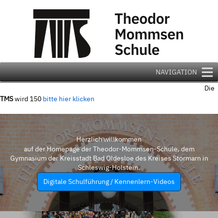
Zum
Inhalt
springen
NAVIGATION
Die
TMS
wird 150
bitte hier klicken
Herzlich willkommen
auf der Homepage der Theodor-Mommsen-Schule, dem
Gymnasium der Kreisstadt Bad Oldesloe des Kreises Stormarn in
Schleswig-Holstein.
Digitale Schulführung / Kennenlern-Videos