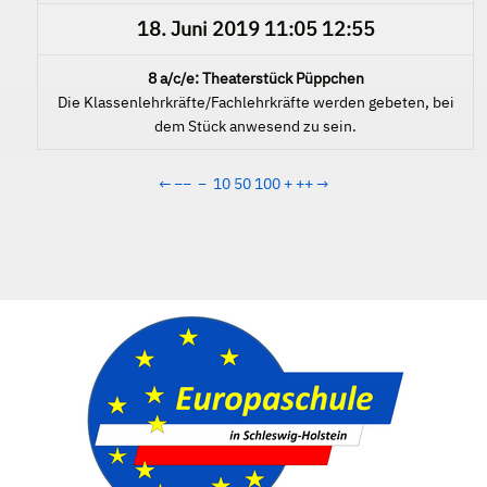
18. Juni 2019
11:05
12:55
8 a/c/e: Theaterstück Püppchen
Die Klassenlehrkräfte/Fachlehrkräfte werden gebeten, bei
dem Stück anwesend zu sein.
←
−−
−
10
50
100
+
++
→