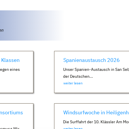
ten
. Klassen
Spanienaustausch 2026
Wegen eines
Unser Spanien-Austausch in San Seb
der Deutschen...
weiter lesen
nsortiums
Windsurfwoche in Heiligen
Die Surffahrt der 10. Klässler Am Mo
asmus+ Wir
weiter lesen