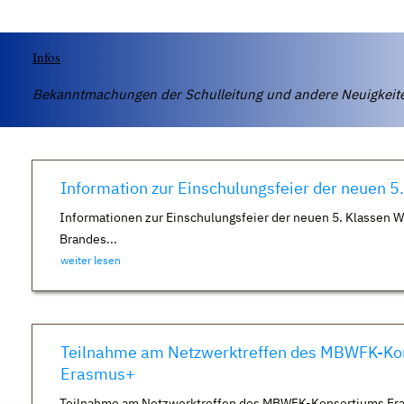
Infos
Bekanntmachungen der Schulleitung und andere Neuigkei
Information zur Einschulungsfeier der neuen 5
Informationen zur Einschulungsfeier der neuen 5. Klassen 
Brandes...
weiter lesen
Teilnahme am Netzwerktreffen des MBWFK-Ko
Erasmus+
Teilnahme am Netzwerktreffen des MBWFK-Konsortiums Er