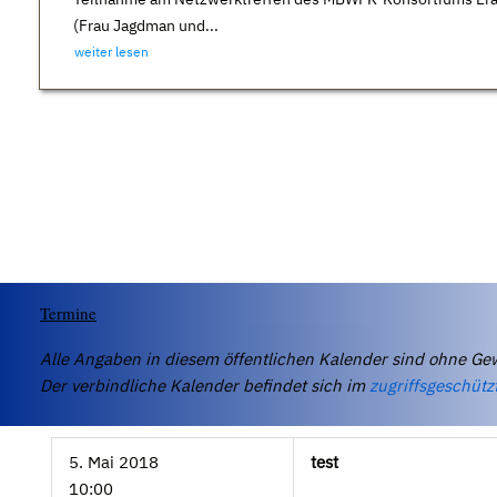
(Frau Jagdman und...
weiter lesen
Termine
Alle Angaben in diesem öffentlichen Kalender sind ohne Ge
Der verbindliche Kalender befindet sich im
zugriffsgeschütz
5. Mai 2018
test
10:00