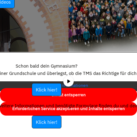
ideos
Sie sehen gerade einen Platzhalterinhalt von
YouTube
. Um auf den
eigentlichen Inhalt zuzugreifen, klicken Sie auf die Schaltfläche unten.
Schon bald dein Gymnasium?
Bitte beachten Sie, dass dabei Daten an Drittanbieter weitergegeben
einer Grundschule und überlegst, ob die TMS das Richtige für dich 
werden.
Mehr Informationen
Klick hier!
Inhalt entsperren
eitere Informationen und benötigte Formulare finden du und dein
Erforderlichen Service akzeptieren und Inhalte entsperren
Klick hier!