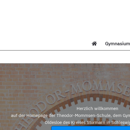
Zum
Inhalt
springen
Gymnasium 
Di
Herzlich willkommen
auf der Homepage der Theodor-Mommsen-Schule, dem Gym
Oldesloe des Kreises Stormarn in Schleswi