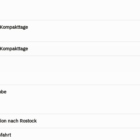
-Kompakttage
-Kompakttage
obe
sion nach Rostock
fahrt