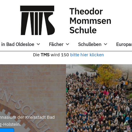
in Bad Oldesloe
Fächer
Schulleben
Europa
e
TMS
wird 150
bitte hier klicken
nasium der Kreisstadt Bad
g-Holstein.