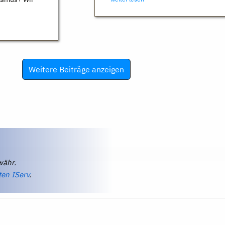
Weitere Beiträge anzeigen
währ.
ten IServ
.