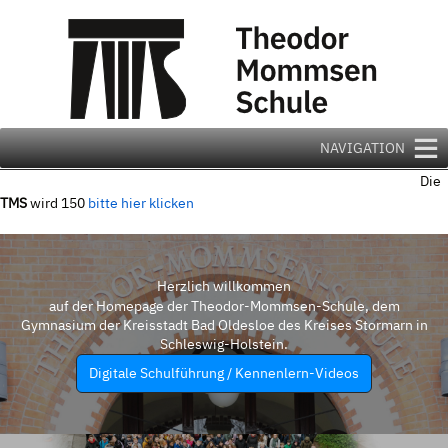
Zum
Inhalt
springen
NAVIGATION
Die
TMS
wird 150
bitte hier klicken
Herzlich willkommen
auf der Homepage der Theodor-Mommsen-Schule, dem
Gymnasium der Kreisstadt Bad Oldesloe des Kreises Stormarn in
Schleswig-Holstein.
Digitale Schulführung / Kennenlern-Videos