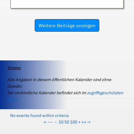
Weitere Beiträge anzeigen
Termine
Alle Angaben in diesem öffentlichen Kalender sind ohne
Gewähr.
Der verbindliche Kalender befindet sich im
zugriffsgeschützten
IServ
.
No events found within criteria
←
−−
−
10
50
100
+
++
→