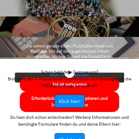
Sie sehen gerade einen Platzhalterinhalt von
YouTube
. Um auf den eigentlichen Inhalt
zuzugreifen, klicken Sie auf die Schaltfläche
unten. Bitte beachten Sie, dass dabei Daten an
Drittanbieter weitergegeben werden.
Schon bald dein Gymnasium?
Mehr Informationen
Bist du in der 4. Klasse einer Grundschule und überlegst, ob die
Inhalt entsperren
TMS das Richtige für dich ist?
Erforderlichen Service akzeptieren und
Klick hier!
Inhalte entsperren
Du hast dich schon entschieden? Weitere Informationen und
benötigte Formulare finden du und deine Eltern hier: